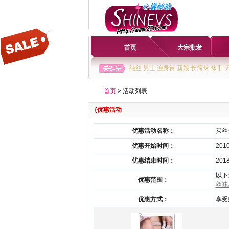
首页
大宗批发
纯丝
男士
连身袜
新娘
长筒袜
袜带
首页
>
活动列表
{优惠活动
优惠活动名称：
买丝
优惠开始时间：
2010
优惠结束时间：
2018
以下
优惠范围：
丝袜
优惠方式：
享受