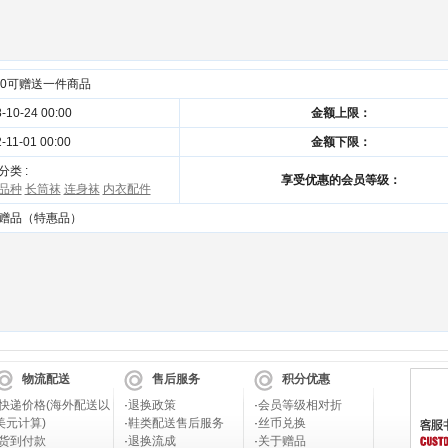
00可赠送一件商品
-10-24 00:00
金额上限：
-11-01 00:00
金额下限：
分类 :
享受优惠的会员等级：
品种
长筒袜
连身袜
内衣配件
赠品（特惠品）
物流配送
售后服务
积分优惠
快递价格(海外配送以
·
退换政策
·
会员等级相对折
美元计算)
·
鞋类配送售后服务
·
丝币兑换
货到付款
·
退换流成
·
关于赠品