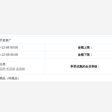
手套推广
-12-06 00:00
金额上限：
-12-09 00:00
金额下限：
分类 :
享受优惠的会员等级：
品种
长筒袜
连身袜
赠品（特惠品）