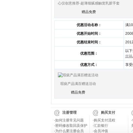
心仪创意推荐-超薄细腻感触觉乳胶手套
赠品免费
优惠活动名称：
满1
优惠开始时间：
2008
优惠结束时间：
2012
以下
优惠范围：
丝袜
优惠方式：
享受
瑕疵产品满百赠送活动
赠品免费
注册管理
购买支付
·
如何注册常见问题
·
购买支付流程
·
·
密码修改取回及保护
·
汇款银行
·
为什么要注册会员
·
会员冲值
·