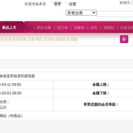
购物车
|
欢迎光临本店
新品上市
积分兑换
医疗袜
情趣装
内衣
高跟鞋
仿真足
天衣无缝
丝袜内裤
足模
孕妇
五指袜
静脉曲张
瘦腿
袜就送穿袜易乳胶指套
-03-11 08:00
金额上限：
-03-01 08:00
金额下限：
分类 :
享受优惠的会员等级：
品种
赠品（特惠品）