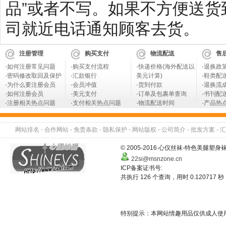
品”或者不写。如果不方便送
司就近电话通知顾客去货。
注册管理
购买支付
物流配送
售
·
如何注册常见问题
·
购买支付流程
·
快递价格(海外配送以
·
退换政
·
密码修改取回及保护
·
汇款银行
美元计算)
·
鞋类配
·
为什么要注册会员
·
会员冲值
·
货到付款
·
退换流
·
如何注册会员
·
美元支付
·
订单及包裹单查询
·
书刊配
·
注册相关热点问题
·
支付相关热点问题
·
物流配送时间
·
产品热
网站排名
-
合作网站
-
免责条款
-
隐私保护
-
网站版权
-
公司简介
-
批发方案
-
汇
© 2005-2016 心仪丝袜-特色美
22si@msnzone.cn
ICP备案证书号:
共执行 126 个查询，用时 0.120717 秒
特别提示：本网站情趣用品仅供成人使