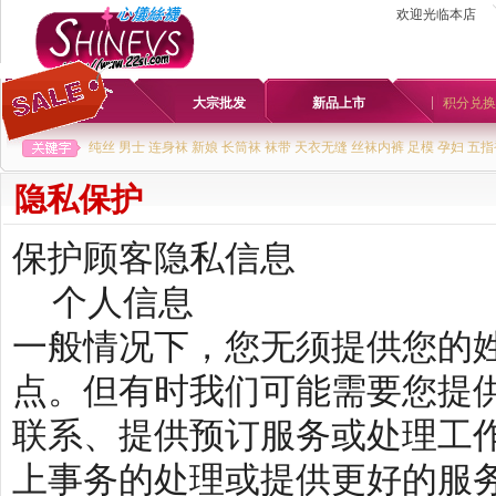
欢迎光临本店
首页
大宗批发
新品上市
积分兑换
纯丝
男士
连身袜
新娘
长筒袜
袜带
天衣无缝
丝袜内裤
足模
孕妇
五指
隐私保护
保护顾客隐私信息
个人信息
一般情况下，您无须提供您的
点。但有时我们可能需要您提
联系、提供预订服务或处理工
上事务的处理或提供更好的服