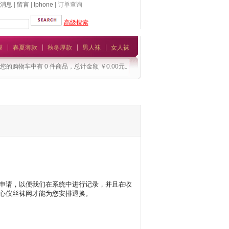
消息
|
留言
|
Iphone
| 订单查询
高级搜索
模
春夏薄款
秋冬厚款
男人袜
女人袜
您的购物车中有 0 件商品，总计金额 ￥0.00元。
申请，以便我们在系统中进行记录，并且在收
心仪丝袜网才能为您安排退换。