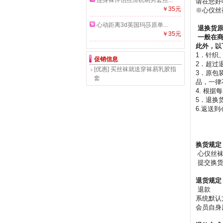
连身袜伴侣丝滑机制男套丝...
请在您好
￥35元
※心仪丝
心动距离3d英国玛莎原单...
退换货
￥35元
一般在商
此外，以
1．针织
促销信息
2．超过
[优惠]
买丝袜就送穿袜易乳胶指
3．原包
套
品，一律
4. 根
5．退换
6.返送
换货规定
心仪丝袜
提交换货
退货规定
退款
系统默认
会员自身