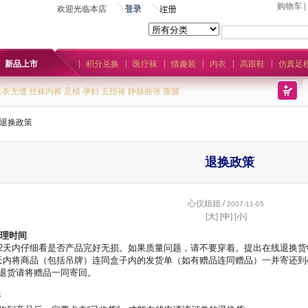
购物车
|
欢迎光临本店
新品上市
积分兑换
医疗袜
情趣装
内衣
高跟鞋
仿真足
天衣无缝
丝袜内裤
足模
孕妇
五指袜
静脉曲张
瘦腿
退换政策
退换政策
心仪姐姐 /
2007-11-05
[
大
] [
中
] [
小
]
理时间
2天内仔细看是否产品完好无损。如果质量问题，请不要穿着。提出在线退换货
天内将商品（包括吊牌）连同盒子内的发货单（如有赠品连同赠品）一并寄还到
退货请将赠品一同寄回。
请