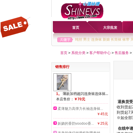
首页
大宗批发
纯丝
男士
连身袜
新娘
长筒袜
袜带
首页
>
系统分类
>
客户帮助中心
>
售后服务
>
销售排行
1。
薄款加裆超闪连身袜连体袜...
本店售价：
￥70元
退换货受
收到货起
柔薄魅力高弹力长袖连身袜...
到货起7
￥45元
※如全部
妖娆的香韵voodoo香...
￥25元
在线申