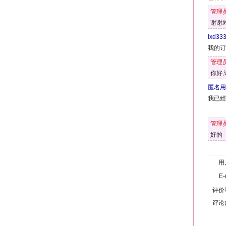
管理
谢谢
lxd33
我的订
管理
你好
匿名用
我已經
管理
好的
用
E-
评价
评论