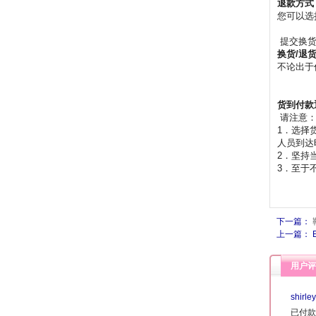
退款方式
您可以选
提交换货
换货/退
不论出于
货到付款
请注意
1．选择
人员到达
2．坚持
3．至于
下一篇：
上一篇： E
用户评
shirle
已付款