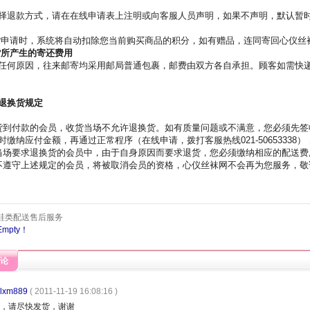
择退款方式，请在在线申请表上注明或向客服人员声明，如果不声明，默认暂
申请时，系统将自动扣除您当前购买商品的积分，如有赠品，连同寄回心仪丝
货所产生的寄还费用
任何原因，往来邮寄均采用邮局普通包裹，邮费由双方各自承担。顾客如需
退换货规定
：
货到付款的会员，收货当场不允许退换货。如有质量问题或不满意，您必须先签
时缴纳应付金额，再通过正常程序（在线申请，拨打客服热线021-50653338
当场要求退换货的会员中，由于自身原因而要求退货，您必须缴纳相应的配送费
不遵守上述规定的会员，将被取消会员的资格，心仪丝袜网不会再为您服务，敬
鞋类配送售后服务
mpty！
论
ylxm889
( 2011-11-19 16:08:16 )
，请尽快发货，谢谢