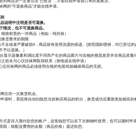
收到商品后一定要点击“已收货”，才能在线申请该订单的退换货。
袜网的“可退换商品”才能在线申请。
原则
品说明中注明是否可退换。
下情况，也不可退换商品。
、细致材质的一些商品（例如：纯丝袜）
退换货要求的期限
装不全或者严重破损
4．商品留有使用洗濯的痕迹。(按照国际惯例，对已穿过
不予以退换。）
据每台显示器像素和调比度不同而产生的商品图片与实物的视觉差异并非商品质量
货之前未与心仪丝袜网取得联系（致电或在线申请）
到心仪丝袜网的商品必须使用合格的包装纸箱确保商品的无损。
网仅供一次换货机会。
申请时，系统将自动扣除您当前购买商品的积分，换货成功后重新奖励相应的
方式是存入预付款您的账户，这笔钱您可以在下次购物时使用，也可以随时申
原因：除配送费用的金额（商品价格）退还给您。