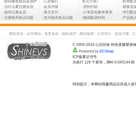
·
密码修改取回及保护
·
汇款银行
美元计算)
·
鞋类配
·
为什么要注册会员
·
会员冲值
·
货到付款
·
退换流
·
如何注册会员
·
美元支付
·
订单及包裹单查询
·
书刊配
·
注册相关热点问题
·
支付相关热点问题
·
物流配送时间
·
产品热
网站排名
-
合作网站
-
免责条款
-
隐私保护
-
网站版权
-
公司简介
-
批发方案
-
汇
© 2005-2016 心仪丝袜-特色美
Powered by
ECShop
ICP备案证书号:
共执行 129 个查询，用时 0.045144 秒
特别提示：本网站情趣用品仅供成人使