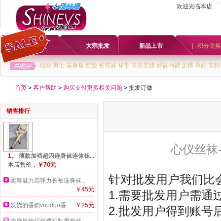
欢迎光临本店
首页
大宗批发
新品上市
积分兑换
纯丝
男士
连身袜
新娘
长筒袜
袜带
天衣无缝
丝袜内裤
足模
孕妇
五指
首页
>
客户帮助
>
购买支付更多相关问题
>
批发订做
销售排行
心仪丝袜
1。
薄款加裆超闪连身袜连体袜...
本店售价：
￥70元
针对批发用户我们比
柔薄魅力高弹力长袖连身袜...
￥45元
1.需要批发用户需通
妖娆的香韵voodoo香...
￥25元
2.批发用户得到账