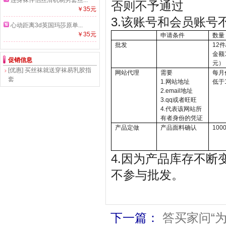
连身袜伴侣丝滑机制男套丝...
否则不予通过
￥35元
3.该账号和会员账号
心动距离3d英国玛莎原单...
￥35元
申请条件
数量
批发
12
金额1
促销信息
元）
[优惠]
买丝袜就送穿袜易乳胶指
网站代理
需要
每月
套
1.网站地址
低于1
2.email地址
3.qq或者旺旺
4.代表该网站所
有者身份的凭证
产品定做
产品面料确认
100
4.因为产品库存不
不参与批发。
下一篇：
答买家问“