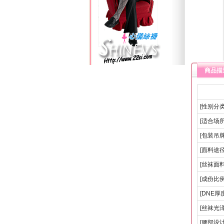
商品描
[性别分类
[适合场所
[包装吊牌
[面料途径
[丝袜面料
[成份比例
[DNE厚度
[丝袜光泽
[腰部设计