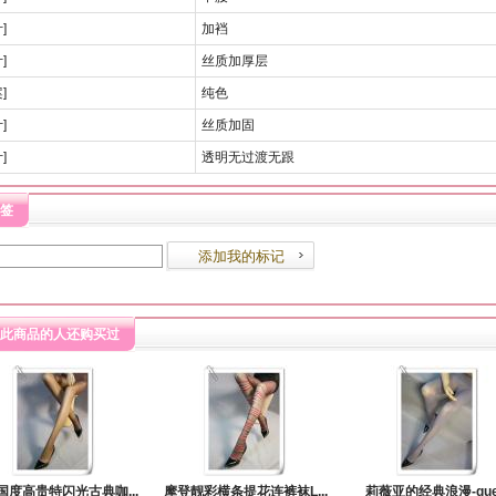
]
加裆
]
丝质加厚层
]
纯色
]
丝质加固
]
透明无过渡无跟
签
此商品的人还购买过
国度高贵特闪光古典咖...
摩登靓彩横条提花连裤袜L...
莉薇亚的经典浪漫-gue.