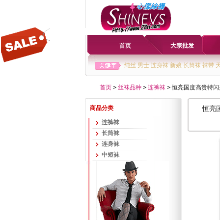
首页
大宗批发
纯丝
男士
连身袜
新娘
长筒袜
袜带
首页
>
丝袜品种
>
连裤袜
>
恒亮国度高贵特闪光
商品分类
恒亮国
连裤袜
长筒袜
连身袜
中短袜