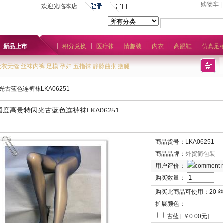
购物车
|
欢迎光临本店
新品上市
积分兑换
医疗袜
情趣装
内衣
高跟鞋
仿真足
天衣无缝
丝袜内裤
足模
孕妇
五指袜
静脉曲张
瘦腿
古蓝色连裤袜LKA06251
度高贵特闪光古蓝色连裤袜LKA06251
商品货号：LKA06251
商品品牌：
外贸简包装
用户评价：
购买数量：
购买此商品可使用：
20 
扩展颜色：
古蓝 [ ￥0.00元]