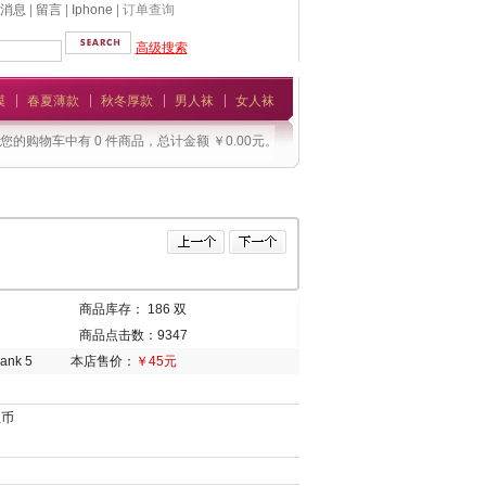
消息
|
留言
|
Iphone
| 订单查询
高级搜索
模
春夏薄款
秋冬厚款
男人袜
女人袜
您的购物车中有 0 件商品，总计金额 ￥0.00元。
商品库存： 186 双
商品点击数：9347
本店售价：
￥45元
丝币