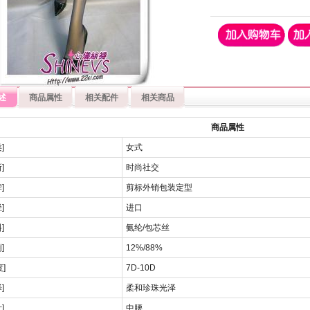
述
商品属性
相关配件
相关商品
商品属性
]
女式
]
时尚社交
]
剪标外销包装定型
]
进口
]
氨纶/包芯丝
]
12%/88%
]
7D-10D
]
柔和珍珠光泽
]
中腰