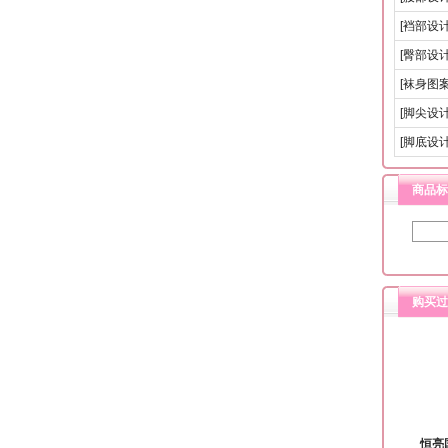
[裆部设计
[臀部设计
[袜身图案
[脚尖设计
[脚底设计
商品标
购买过
恒亮