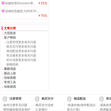
妖娆的香韵voodoo香...
￥25元
造物的恩赐意大利SETA...
￥70元
文章分类
大宗批发
客户帮助
注册管理更多相关问题
购买支付更多相关问题
物流配送更多相关问题
售后服务更多相关问题
积分优惠更多相关问题
购物指南
最新消息
新品上架
丝袜美图
常用工具
丝袜游戏
注册管理
购买支付
物流配送
售
·
如何注册常见问题
·
购买支付流程
·
快递价格(海外配送以
·
退换政
·
密码修改取回及保护
·
汇款银行
美元计算)
·
鞋类配