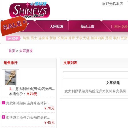
欢迎光临本店
首页
大宗批发
新品上市
积分兑换
纯丝
男士
连身袜
新娘
长筒袜
袜带
天衣无缝
丝袜内裤
足模
孕妇
五指
首页
>
大宗批发
销售排行
文章列表
文章标题
1。
意大利长袖(男式)闪光男...
意大利原装超薄纯丝无弹力长筒袜完美脚..
本店售价：
￥70元
薄款加裆超闪连身袜连体袜...
￥70元
柔薄魅力高弹力长袖连身袜...
￥45元