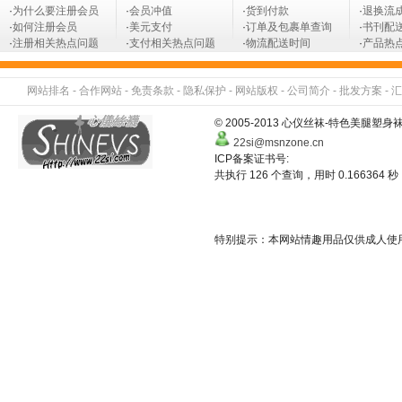
·
为什么要注册会员
·
会员冲值
·
货到付款
·
退换流
·
如何注册会员
·
美元支付
·
订单及包裹单查询
·
书刊配
·
注册相关热点问题
·
支付相关热点问题
·
物流配送时间
·
产品热
网站排名
-
合作网站
-
免责条款
-
隐私保护
-
网站版权
-
公司简介
-
批发方案
-
汇
© 2005-2013 心仪丝袜-特色美
22si@msnzone.cn
ICP备案证书号:
共执行 126 个查询，用时 0.166364 秒
特别提示：本网站情趣用品仅供成人使