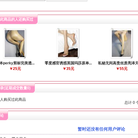
此商品的人还购买过
本perky剪标完美透...
零度感官诱惑英国玛莎原单...
私秘无间高贵丝质亮泽天衣
￥25元
￥35元
￥55元
录(近期成交数量
0
)
人购买过此商品
总计 0
论
暂时还没有任何用户评论