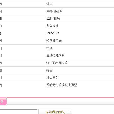
]
进口
]
氨纶/包芯丝
]
12%/88%
]
九分裤袜
]
13D-15D
]
轻度微闪光
]
中腰
]
菱形裆免内裤
]
统一面料无过渡
]
纯色
]
脚尖露趾
]
透明无过渡编织成脚型
签