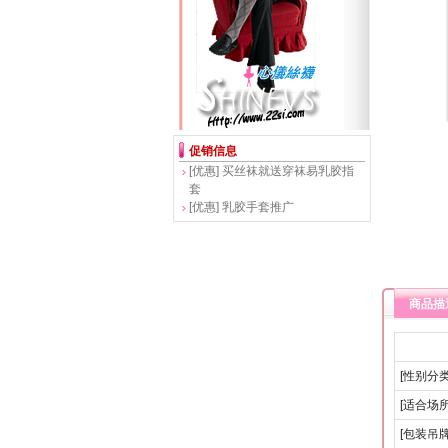
促销信息
[优惠]
买丝袜就送穿袜易乳胶指
套
[优惠]
乳胶手套推广
商品描
[性别分类
[适合场所
[包装吊牌