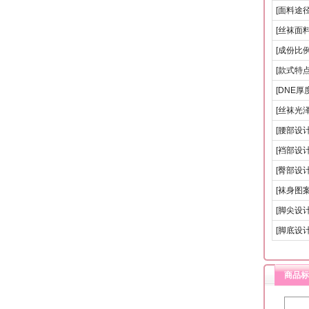
[面料途径
[丝袜面料
[成份比例
[款式特点
[DNE厚度
[丝袜光泽
[腰部设计
[裆部设计
[臀部设计
[袜身图案
[脚尖设计
[脚底设计
商品标