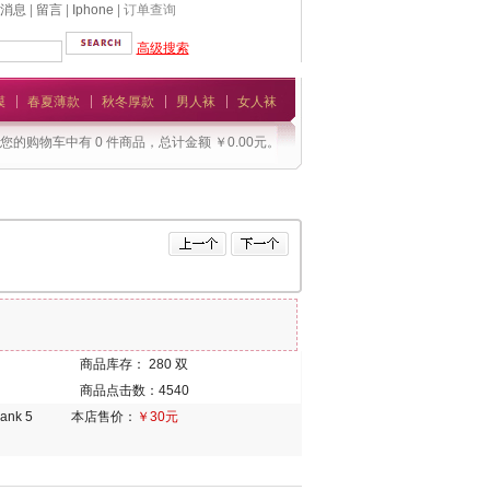
消息
|
留言
|
Iphone
| 订单查询
高级搜索
模
春夏薄款
秋冬厚款
男人袜
女人袜
您的购物车中有 0 件商品，总计金额 ￥0.00元。
商品库存： 280 双
商品点击数：4540
本店售价：
￥30元