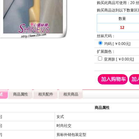
购买此商品可使用：
20 
购买商品达到以下数量区
数量
12
丝袜尺码：
均码 [ ￥0.00元]
扩展颜色：
亚洲肤 [ ￥0.00元]
述
商品属性
相关配件
相关商品
商品属性
]
女式
]
时尚社交
]
剪标外销包装定型