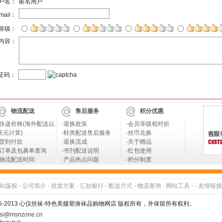
户名：
匿名用户
mail：
等级：
内容：
证码：
物流配送
售后服务
积分优惠
快递价格(海外配送以
·
退换政策
·
会员等级相对折
美元计算)
·
鞋类配送售后服务
·
丝币兑换
货到付款
·
退换流成
·
关于赠品
订单及包裹单查询
·
书刊配送说明
·
红包使用
物流配送时间
·
产品热点问题
·
积分制度
站版权
-
公司简介
-
批发方案
-
汇款银行
-
配送方式
-
物流查询
-
网站工具
- -
友情链接
005-2013 心仪丝袜-特色美腿塑身袜品购物网店 版权所有，并保留所有权利。
si@msnzone.cn