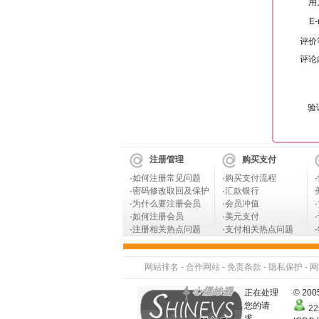
用
E-
评价
评论
验
注册管理
购买支付
·
如何注册常见问题
·
购买支付流程
·
·
密码修改取回及保护
·
汇款银行
·
为什么要注册会员
·
会员冲值
·
·
如何注册会员
·
美元支付
·
·
注册相关热点问题
·
支付相关热点问题
·
网站排名
-
合作网站
-
免责条款
-
隐私保护
-
网
正在处理
© 2
您的请
22
求...