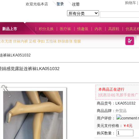
购物车
|
欢迎光临本店
新品上市
积分兑换
医疗袜
情趣装
内衣
高跟鞋
仿真足
天衣无缝
丝袜内裤
足模
孕妇
五指袜
静脉曲张
瘦腿
袜LKA051032
娟感觉露趾连裤袜LKA051032
本商品正在进行
[优惠活动]
乳胶手套推广
商品货号：LKA051032
商品品牌：
外贸品
用户评价：
美元支付价格：
￥4元
购买数量：