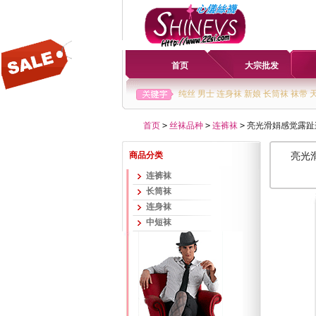
首页
大宗批发
纯丝
男士
连身袜
新娘
长筒袜
袜带
首页
>
丝袜品种
>
连裤袜
>
亮光滑娟感觉露趾连裤
商品分类
亮光滑
连裤袜
长筒袜
连身袜
中短袜