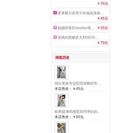
￥70元
柔薄魅力高弹力长袖连身袜...
￥45元
妖娆的香韵voodoo香...
￥25元
造物的恩赐意大利SETA...
￥70元
浏览历史
纯白美体专业型高弹舞蹈专...
本店售价：
￥45元
欧单超薄绢感觉加裆孕妇连...
本店售价：
￥50元