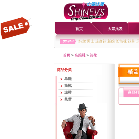
首页
大宗批发
纯丝
男士
连身袜
新娘
长筒袜
袜带
首页
>
高跟鞋
>
筒靴
商品分类
单鞋
筒靴
凉鞋
商品列
芭蕾