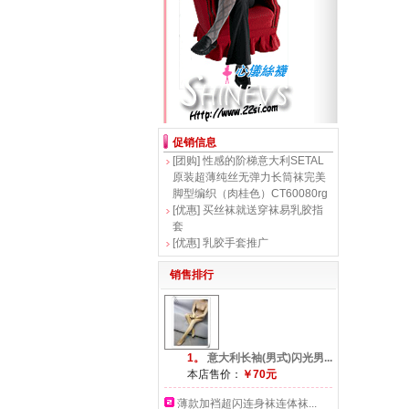
促销信息
[团购]
性感的阶梯意大利SETAL
原装超薄纯丝无弹力长筒袜完美
脚型编织（肉桂色）CT60080rg
[优惠]
买丝袜就送穿袜易乳胶指
套
[优惠]
乳胶手套推广
销售排行
1。
意大利长袖(男式)闪光男...
本店售价：
￥70元
薄款加裆超闪连身袜连体袜...