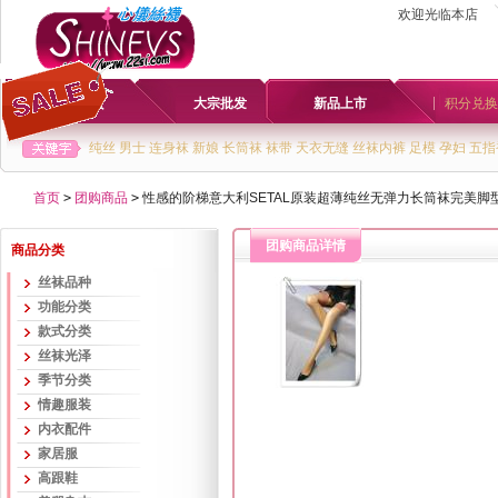
欢迎光临本店
首页
大宗批发
新品上市
积分兑换
纯丝
男士
连身袜
新娘
长筒袜
袜带
天衣无缝
丝袜内裤
足模
孕妇
五指
首页
>
团购商品
>
性感的阶梯意大利SETAL原装超薄纯丝无弹力长筒袜完美脚型编
团购商品详情
商品分类
丝袜品种
功能分类
款式分类
丝袜光泽
季节分类
情趣服装
内衣配件
家居服
高跟鞋