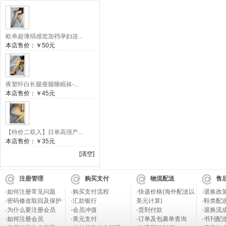
欧单超薄绢感觉加裆孕妇连...
本店售价：
￥50元
夜塑纤白长腿瘦腿睡眠袜-...
本店售价：
￥45元
【特价二双入】日单高强产...
本店售价：
￥35元
[清空]
注册管理
购买支付
物流配送
售
·
如何注册常见问题
·
购买支付流程
·
快递价格(海外配送以
·
退换政
·
密码修改取回及保护
·
汇款银行
美元计算)
·
鞋类配
·
为什么要注册会员
·
会员冲值
·
货到付款
·
退换流
·
如何注册会员
·
美元支付
·
订单及包裹单查询
·
书刊配