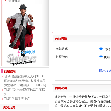
美腿杂志
商品属性：
丝袜尺码
均码
扩展颜色
肉桂
提示：
促销信息
[团购]
性感的阶梯意大利SETAL
原装超薄纯丝无弹力长筒袜完美
脚型编织（肉桂色）CT60080rg
团购说明
[优惠]
买丝袜就送穿袜易乳胶指
套
近期新到了一批纯丝无弹力丝袜，外面卖九十
[优惠]
乳胶手套推广
次性拿完当然价格会便宜。要看样品的请把
理。最后本人事务繁忙不接受上门看货，非诚
浏览历史