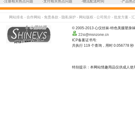
·
注册相关热点问题
·
支付相关热点问题
·
物流配送时间
·
产品热
网站排名
-
合作网站
-
免责条款
-
隐私保护
-
网站版权
-
公司简介
-
批发方案
-
汇
© 2005-2013 心仪丝袜-特色美
22si@msnzone.cn
ICP备案证书号:
共执行 119 个查询，用时 0.056778 秒
特别提示：本网站情趣用品仅供成人使