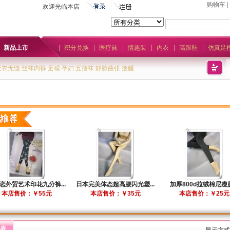
购物车
|
欢迎光临本店
新品上市
积分兑换
医疗袜
情趣装
内衣
高跟鞋
仿真足
天衣无缝
丝袜内裤
足模
孕妇
五指袜
静脉曲张
瘦腿
恋外贸艺术印花九分裤...
日本完美体态超高腰闪光塑...
加厚800d拉绒棉尼瘦腿.
本店售价：￥55元
本店售价：￥35元
本店售价：￥25元
表