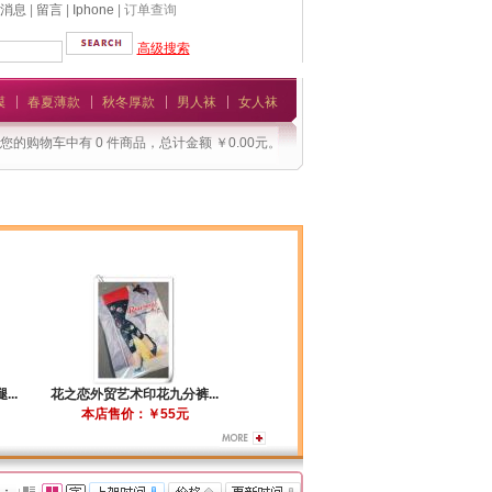
消息
|
留言
|
Iphone
| 订单查询
高级搜索
模
春夏薄款
秋冬厚款
男人袜
女人袜
您的购物车中有 0 件商品，总计金额 ￥0.00元。
..
花之恋外贸艺术印花九分裤...
本店售价：￥55元