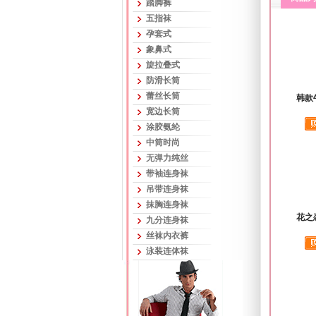
踏脚裤
五指袜
孕套式
象鼻式
旋拉叠式
防滑长筒
蕾丝长筒
韩款
宽边长筒
涂胶氨纶
中筒时尚
无弹力纯丝
带袖连身袜
吊带连身袜
抹胸连身袜
花之
九分连身袜
丝袜内衣裤
泳装连体袜