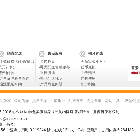
物流配送
售后服务
积分优惠
快递价格(海外配送以
·
退换政策
·
会员等级相对折
美元计算)
·
鞋类配送售后服务
·
丝币兑换
货到付款
·
退换流成
·
关于赠品
订单及包裹单查询
·
书刊配送说明
·
红包使用
物流配送时间
·
产品热点问题
·
积分制度
站版权
-
公司简介
-
批发方案
-
汇款银行
-
配送方式
-
物流查询
-
网站工具
- -
友情链接
005-2016 心仪丝袜-特色美腿塑身袜品购物网店 版权所有，并保留所有权利。
si@msnzone.cn
备案证书号:
56 个查询，用时 0.119344 秒，在线 121 人，Gzip 已禁用，占用内存 5.764 MB