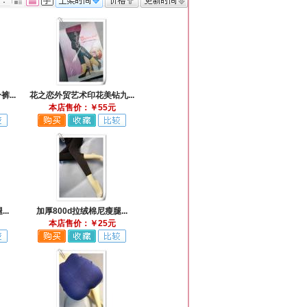
式：
...
花之恋外贸艺术印花美钻九...
本店售价：￥55元
..
加厚800d拉绒棉尼瘦腿...
本店售价：￥25元