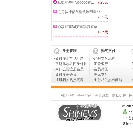
妖娆的香韵voodoo香...
￥25元
连身袜伴侣丝滑机制男套丝...
￥35元
心动距离3d英国玛莎原单...
￥35元
注册管理
购买支付
·
如何注册常见问题
·
购买支付流程
·
·
密码修改取回及保护
·
汇款银行
·
为什么要注册会员
·
会员冲值
·
·
如何注册会员
·
美元支付
·
·
注册相关热点问题
·
支付相关热点问题
·
网站排名
-
合作网站
-
免责条款
-
隐私保护
-
网
© 2
22
ICP
共执行 