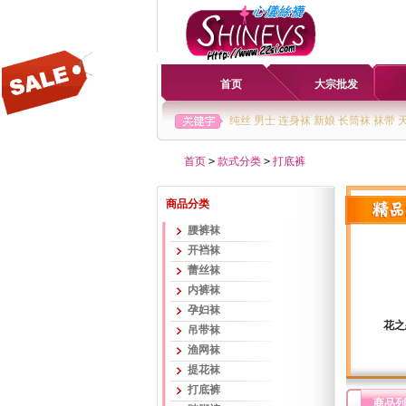
首页
大宗批发
纯丝
男士
连身袜
新娘
长筒袜
袜带
首页
>
款式分类
>
打底裤
商品分类
腰裤袜
开裆袜
蕾丝袜
内裤袜
孕妇袜
花之
吊带袜
渔网袜
提花袜
打底裤
商品列