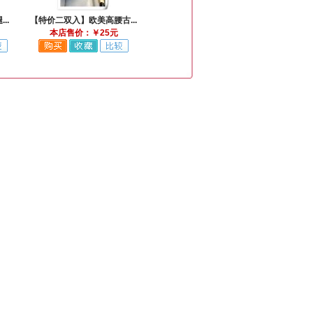
..
【特价二双入】欧美高腰古...
本店售价：￥25元