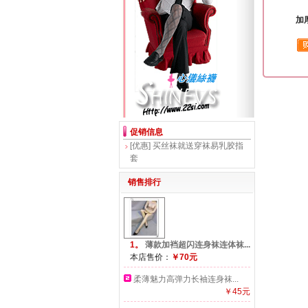
加厚
促销信息
[优惠]
买丝袜就送穿袜易乳胶指
套
销售排行
1。
薄款加裆超闪连身袜连体袜...
本店售价：
￥70元
柔薄魅力高弹力长袖连身袜...
￥45元