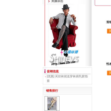
美腿杂志
造物
性感
促销信息
[优惠]
买丝袜就送穿袜易乳胶指
套
销售排行