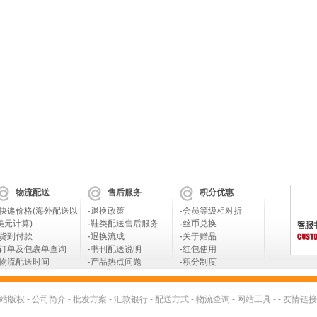
物流配送
售后服务
积分优惠
快递价格(海外配送以
·
退换政策
·
会员等级相对折
美元计算)
·
鞋类配送售后服务
·
丝币兑换
货到付款
·
退换流成
·
关于赠品
订单及包裹单查询
·
书刊配送说明
·
红包使用
物流配送时间
·
产品热点问题
·
积分制度
站版权
-
公司简介
-
批发方案
-
汇款银行
-
配送方式
-
物流查询
-
网站工具
- -
友情链接