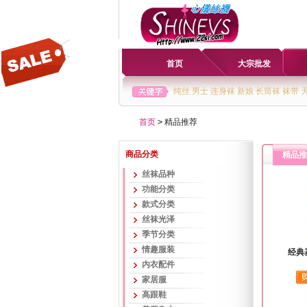
首页
大宗批发
纯丝
男士
连身袜
新娘
长筒袜
袜带
首页
>
精品推荐
商品分类
精品推
丝袜品种
功能分类
款式分类
丝袜光泽
季节分类
情趣服装
经典
内衣配件
家居服
高跟鞋