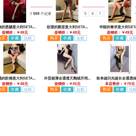
总计
509
个记录
1
2
3
4
5
6
7
8
9
10
下
的恩赐意大利SETA...
欲望的殿堂意大利SETA...
华丽的奢求意大利SETA.
促销价：￥49元
促销价：￥49元
促销价：￥49元
的阶梯意大利SETA...
外贸超薄全通透天鹅绒开裆...
欧单超闪光超长全通透抹胸
促销价：￥49元
促销价：￥45元
本店售价：￥70元