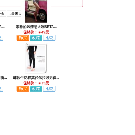
一页
...最末页
..
素雅的风情意大利SETA...
促销价：￥49元
...
韩款牛奶棉莫代尔拉绒男保...
促销价：￥35元