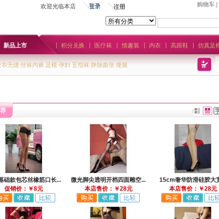
购物车
|
欢迎光临本店
新品上市
积分兑换
医疗袜
情趣装
内衣
高跟鞋
仿真足
天衣无缝
丝袜内裤
足模
孕妇
五指袜
静脉曲张
瘦腿
荐
基础款包芯丝橡筋口长...
微光脚尖透明开档四面雕空...
15cm奢华防滑硅胶大宽.
促销价：￥8元
本店售价：￥28元
本店售价：￥28元