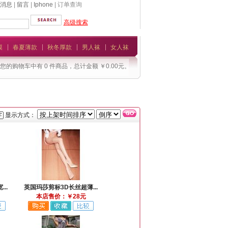
消息
|
留言
|
Iphone
| 订单查询
高级搜索
模
春夏薄款
秋冬厚款
男人袜
女人袜
您的购物车中有 0 件商品，总计金额 ￥0.00元。
显示方式：
..
英国玛莎剪标3D长丝超薄...
本店售价：￥28元