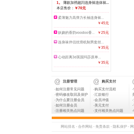
1。
薄款加裆超闪连身袜连体袜...
本店售价：
￥70元
柔薄魅力高弹力长袖连身袜...
￥45元
妖娆的香韵voodoo香...
￥25元
连身袜伴侣丝滑机制男套丝...
￥35元
心动距离3d英国玛莎原单...
￥35元
注册管理
购买支付
·
如何注册常见问题
·
购买支付流程
·
·
密码修改取回及保护
·
汇款银行
·
为什么要注册会员
·
会员冲值
·
·
如何注册会员
·
美元支付
·
·
注册相关热点问题
·
支付相关热点问题
·
网站排名
-
合作网站
-
免责条款
-
隐私保护
-
网