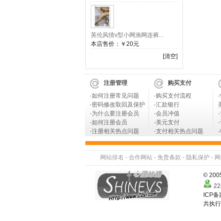
英伦风情v型小网渔网连裤...
本店售价：
￥20元
[清空]
注册管理
购买支付
·
如何注册常见问题
·
购买支付流程
·
·
密码修改取回及保护
·
汇款银行
·
为什么要注册会员
·
会员冲值
·
·
如何注册会员
·
美元支付
·
·
注册相关热点问题
·
支付相关热点问题
·
网站排名
-
合作网站
-
免责条款
-
隐私保护
-
网
© 2
22
ICP
共执行 