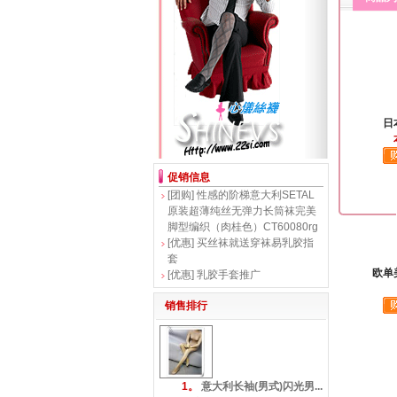
日
促销信息
[团购]
性感的阶梯意大利SETAL
原装超薄纯丝无弹力长筒袜完美
脚型编织（肉桂色）CT60080rg
[优惠]
买丝袜就送穿袜易乳胶指
套
欧单
[优惠]
乳胶手套推广
销售排行
1。
意大利长袖(男式)闪光男...