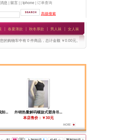
消息
|
留言
| |
Iphone
| 订单查询
高级搜索
模
春夏薄款
秋冬厚款
男人袜
女人袜
您的购物车中有 0 件商品，总计金额 ￥0.00元。
...
外销热量解码螺旋式塑身吊...
本店售价：￥30元