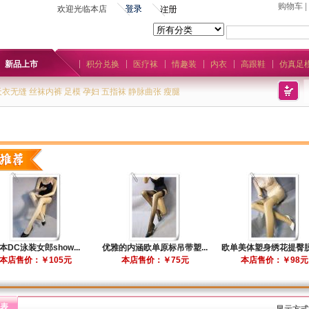
购物车
|
欢迎光临本店
新品上市
积分兑换
医疗袜
情趣装
内衣
高跟鞋
仿真足
天衣无缝
丝袜内裤
足模
孕妇
五指袜
静脉曲张
瘦腿
本DC泳装女郎show...
优雅的内涵欧单原标吊带塑...
欧单美体塑身绣花提臀脱卸
本店售价：￥105元
本店售价：￥75元
本店售价：￥98元
表