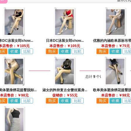
显示方
本DC泳装女郎show...
日本DC泳装女郎show...
优雅的内涵欧单原标吊带塑
本店售价：￥105元
本店售价：￥105元
本店售价：￥75元
总计
9
个记录
美体塑身绣花提臀脱卸...
淑女的矜持复古全蕾丝紧身...
欧单美体塑身绣花提臀脱卸
本店售价：￥98元
促销价：￥55元
本店售价：￥98元