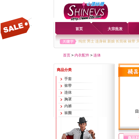
首页
大宗批发
纯丝
男士
连身袜
新娘
长筒袜
袜带
首页
>
内衣配件
>
连体
商品分类
手套
袜带
连体
胸罩
内裤
日
袜圈
商品列