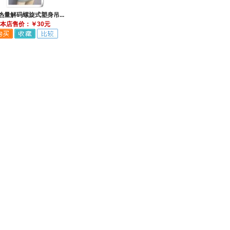
热量解码螺旋式塑身吊...
本店售价：￥30元