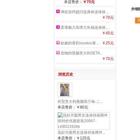
本店售价：
￥70元
外销
薄款加裆超闪连身袜连体袜...
￥70元
柔薄魅力高弹力长袖连身袜...
￥45元
妖娆的香韵voodoo香...
￥25元
造物的恩赐意大利SETA...
￥70元
浏览历史
外贸意大利瘦腿医疗袜-二...
本店售价：
￥80元
花好月圆男女连身丝袜两件...
本店售价：
￥125元