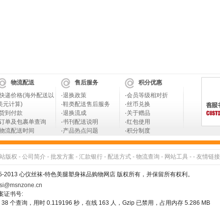
物流配送
售后服务
积分优惠
快递价格(海外配送以
·
退换政策
·
会员等级相对折
美元计算)
·
鞋类配送售后服务
·
丝币兑换
货到付款
·
退换流成
·
关于赠品
订单及包裹单查询
·
书刊配送说明
·
红包使用
物流配送时间
·
产品热点问题
·
积分制度
站版权
-
公司简介
-
批发方案
-
汇款银行
-
配送方式
-
物流查询
-
网站工具
- -
友情链接
005-2013 心仪丝袜-特色美腿塑身袜品购物网店 版权所有，并保留所有权利。
si@msnzone.cn
备案证书号:
38 个查询，用时 0.119196 秒，在线 163 人，Gzip 已禁用，占用内存 5.286 MB