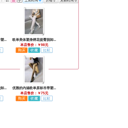
式：
...
欧单美体塑身绣花提臀脱卸...
本店售价：￥98元
...
优雅的内涵欧单原标吊带塑...
本店售价：￥75元