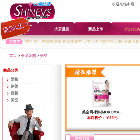
欢迎光临本店
首页
大宗批发
新品上市
积分兑换
纯丝
男士
连身袜
新娘
长筒袜
袜带
天衣无缝
丝袜内裤
足模
孕妇
五指
首页
>
美腿杂志
>
美空
商品分类
爱慕
伊莲
丽柜
美空
美空网-我叫MOKOMA...
本店售价：￥39元
商品列表