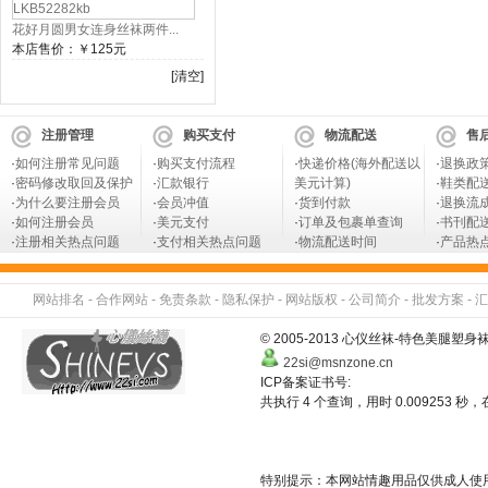
花好月圆男女连身丝袜两件...
本店售价：
￥125元
[清空]
注册管理
购买支付
物流配送
售
·
如何注册常见问题
·
购买支付流程
·
快递价格(海外配送以
·
退换政
·
密码修改取回及保护
·
汇款银行
美元计算)
·
鞋类配
·
为什么要注册会员
·
会员冲值
·
货到付款
·
退换流
·
如何注册会员
·
美元支付
·
订单及包裹单查询
·
书刊配
·
注册相关热点问题
·
支付相关热点问题
·
物流配送时间
·
产品热
网站排名
-
合作网站
-
免责条款
-
隐私保护
-
网站版权
-
公司简介
-
批发方案
-
汇
© 2005-2013 心仪丝袜-特色美
22si@msnzone.cn
ICP备案证书号:
共执行 4 个查询，用时 0.009253 秒，在
特别提示：本网站情趣用品仅供成人使