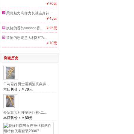
￥70元
柔薄魅力高弹力长袖连身袜...
￥45元
妖娆的香韵voodoo香...
￥25元
造物的恩赐意大利SETA...
￥70元
浏览历史
日与君好男士滑爽油亮象鼻...
本店售价：
￥70元
外贸意大利瘦腿医疗袜-二...
本店售价：
￥80元