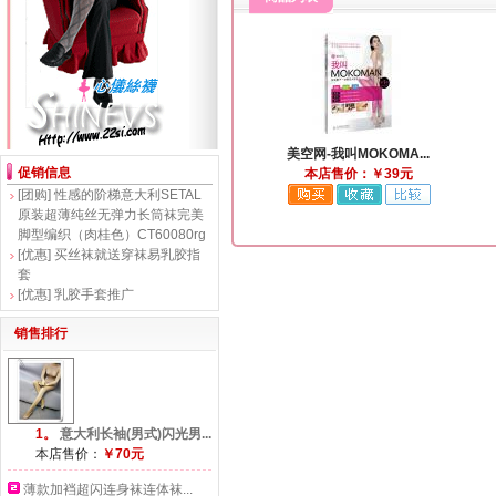
美空网-我叫MOKOMA...
促销信息
本店售价：￥39元
[团购]
性感的阶梯意大利SETAL
原装超薄纯丝无弹力长筒袜完美
脚型编织（肉桂色）CT60080rg
[优惠]
买丝袜就送穿袜易乳胶指
套
[优惠]
乳胶手套推广
销售排行
1。
意大利长袖(男式)闪光男...
本店售价：
￥70元
薄款加裆超闪连身袜连体袜...