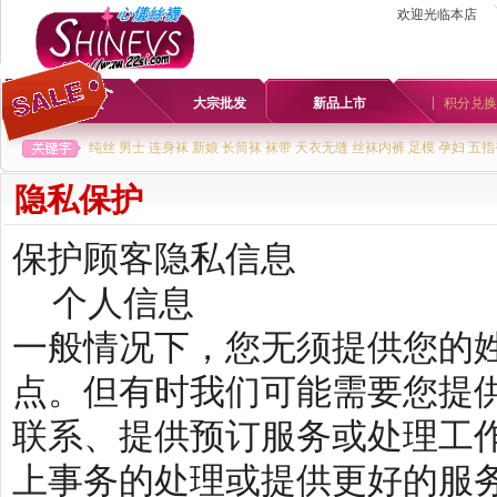
欢迎光临本店
首页
大宗批发
新品上市
积分兑换
纯丝
男士
连身袜
新娘
长筒袜
袜带
天衣无缝
丝袜内裤
足模
孕妇
五指
隐私保护
保护顾客隐私信息
个人信息
一般情况下，您无须提供您的
点。但有时我们可能需要您提
联系、提供预订服务或处理工
上事务的处理或提供更好的服