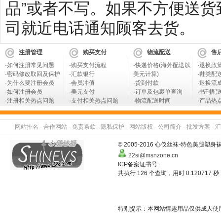
品”或者不写。如果不方便送
司就近电话通知顾客去货。
注册管理
购买支付
物流配送
售
·
如何注册常见问题
·
购买支付流程
·
快递价格(海外配送以
·
退换政
·
密码修改取回及保护
·
汇款银行
美元计算)
·
鞋类配
·
为什么要注册会员
·
会员冲值
·
货到付款
·
退换流
·
如何注册会员
·
美元支付
·
订单及包裹单查询
·
书刊配
·
注册相关热点问题
·
支付相关热点问题
·
物流配送时间
·
产品热
网站排名
-
合作网站
-
免责条款
-
隐私保护
-
网站版权
-
公司简介
-
批发方案
-
汇
© 2005-2016 心仪丝袜-特色美
22si@msnzone.cn
ICP备案证书号:
共执行 126 个查询，用时 0.120717 秒
特别提示：本网站情趣用品仅供成人使