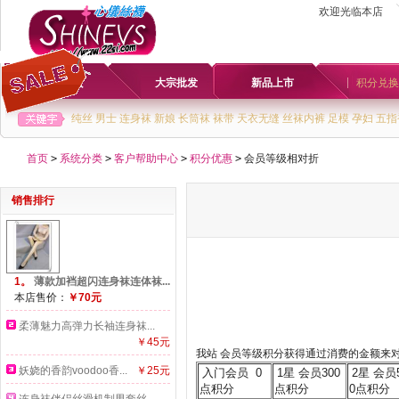
欢迎光临本店
首页
大宗批发
新品上市
积分兑换
纯丝
男士
连身袜
新娘
长筒袜
袜带
天衣无缝
丝袜内裤
足模
孕妇
五指
首页
>
系统分类
>
客户帮助中心
>
积分优惠
>
会员等级相对折
销售排行
1。
薄款加裆超闪连身袜连体袜...
本店售价：
￥70元
柔薄魅力高弹力长袖连身袜...
￥45元
我站 会员等级积分获得通过消费的金额来对
妖娆的香韵voodoo香...
￥25元
入门会员 0
1星 会员300
2星 会员
点积分
点积分
0点积分