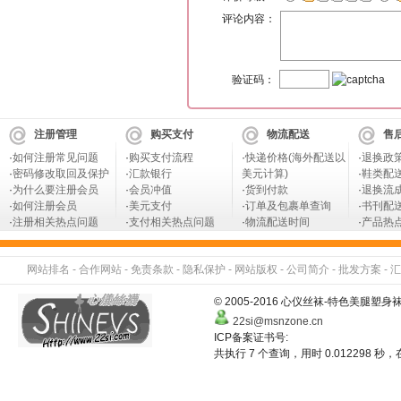
评论内容：
验证码：
注册管理
购买支付
物流配送
售
·
如何注册常见问题
·
购买支付流程
·
快递价格(海外配送以
·
退换政
·
密码修改取回及保护
·
汇款银行
美元计算)
·
鞋类配
·
为什么要注册会员
·
会员冲值
·
货到付款
·
退换流
·
如何注册会员
·
美元支付
·
订单及包裹单查询
·
书刊配
·
注册相关热点问题
·
支付相关热点问题
·
物流配送时间
·
产品热
网站排名
-
合作网站
-
免责条款
-
隐私保护
-
网站版权
-
公司简介
-
批发方案
-
汇
© 2005-2016 心仪丝袜-特色美
22si@msnzone.cn
ICP备案证书号:
共执行 7 个查询，用时 0.012298 秒，在