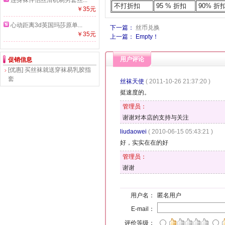
连身袜伴侣丝滑机制男套丝...
不打折扣
95 % 折扣
90% 折
￥35元
心动距离3d英国玛莎原单...
下一篇：
丝币兑换
￥35元
上一篇： Empty！
用户评论
促销信息
[优惠]
买丝袜就送穿袜易乳胶指
套
丝袜天使
( 2011-10-26 21:37:20 )
挺速度的。
管理员：
谢谢对本店的支持与关注
liudaowei
( 2010-06-15 05:43:21 )
好，实实在在的好
管理员：
谢谢
用户名：
匿名用户
E-mail：
评价等级：