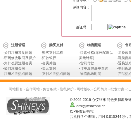
评价等级：
评论内容：
验证码：
注册管理
购买支付
物流配送
售
·
如何注册常见问题
·
购买支付流程
·
快递价格(海外配送以
·
退换政
·
密码修改取回及保护
·
汇款银行
美元计算)
·
鞋类配
·
为什么要注册会员
·
会员冲值
·
货到付款
·
退换流
·
如何注册会员
·
美元支付
·
订单及包裹单查询
·
书刊配
·
注册相关热点问题
·
支付相关热点问题
·
物流配送时间
·
产品热
网站排名
-
合作网站
-
免责条款
-
隐私保护
-
网站版权
-
公司简介
-
批发方案
-
汇
© 2005-2016 心仪丝袜-特色美
22si@msnzone.cn
ICP备案证书号:
共执行 7 个查询，用时 0.015244 秒，在