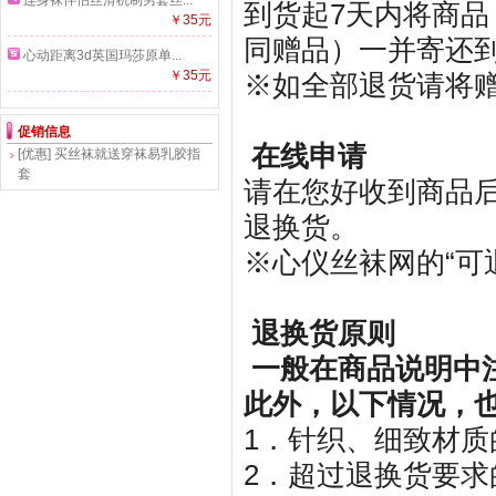
连身袜伴侣丝滑机制男套丝...
到货起7天内将商
￥35元
同赠品）一并寄还
心动距离3d英国玛莎原单...
￥35元
※如全部退货请将
促销信息
在线申请
[优惠]
买丝袜就送穿袜易乳胶指
套
请在您好收到商品后
退换货。
※心仪丝袜网的“可
退换货原则
一般在商品说明中
此外，以下情况，
1．针织、细致材
2．超过退换货要求