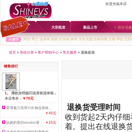
欢迎光临本店
首页
大宗批发
新品上市
积分兑换
纯丝
男士
连身袜
新娘
长筒袜
袜带
天衣无缝
丝袜内裤
足模
孕妇
五指
首页
>
系统分类
>
客户帮助中心
>
售后服务
>
退换政策
销售排行
1。
薄款加裆超闪连身袜连体袜...
本店售价：
￥70元
退换货受理时间
柔薄魅力高弹力长袖连身袜...
￥45元
收到货起2天内仔
妖娆的香韵voodoo香...
￥25元
着。提出在线退换