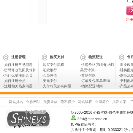
注
注册管理
购买支付
物流配送
售
·
如何注册常见问题
·
购买支付流程
·
快递价格(海外配送以
·
退换政
·
密码修改取回及保护
·
汇款银行
美元计算)
·
鞋类配
·
为什么要注册会员
·
会员冲值
·
货到付款
·
退换流
·
如何注册会员
·
美元支付
·
订单及包裹单查询
·
书刊配
·
注册相关热点问题
·
支付相关热点问题
·
物流配送时间
·
产品热
网站排名
-
合作网站
-
免责条款
-
隐私保护
-
网站版权
-
公司简介
-
批发方案
-
汇
© 2005-2016 心仪丝袜-特色美
22si@msnzone.cn
ICP备案证书号:
共执行 7 个查询，用时 0.033321 秒，在