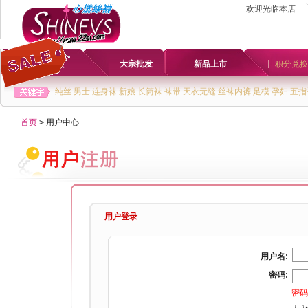
欢迎光临本店
首页
大宗批发
新品上市
积分兑换
纯丝
男士
连身袜
新娘
长筒袜
袜带
天衣无缝
丝袜内裤
足模
孕妇
五指
首页
>
用户中心
用户登录
用户名:
密码:
密