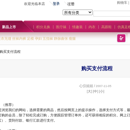
购物车
|
欢迎光临本店
新品上市
积分兑换
医疗袜
情趣装
内衣
高跟鞋
仿真足
天衣无缝
丝袜内裤
足模
孕妇
五指袜
静脉曲张
瘦腿
购买支付流程
购买支付流程
心仪姐姐 /
2007-11-05
[
大
] [
中
] [
小
]
：（推荐）
过浏览我们的网站，选择需要的商品，然后按网页上的提示操作，选择支付方式等，
订购的会员，除了轻松完成订购，方便跟踪管理订单外，还可获得相应的积分。网上
宝）、货到付款、银行汇款进行支付。