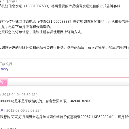
购：（推荐）
机短信息发送（13331987530）将所需要的产品编号发送短信的方式告诉客服
：
打心仪丝袜网订购电话（传真021-50653338）来订购您喜欢的商品，并把相关信
的是，电话下单是没有积分赠送的。
您跟踪您的订单信息，建议注册会员使用网上订购方式。
入您感兴趣的品牌分类和商品分类进行挑选。选中商品后可放入购物车，然后继续进
汇款银行
mpty！
论
( 2013-04-04 08:32:45 )
60080rg是不是平纹编织的。合意货买10双-13693018203
户
( 2012-03-09 22:03:22 )
我想购买“花好月圆男女连身丝袜两件组特价优惠套装20067-LKB52282kb”， 