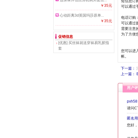
连身袜伴侣丝滑机制男套丝...
短信息订
￥35元
可以通过手
心动距离3d英国玛莎原单...
电话订购
￥35元
可以通过拨
需要注意
为了方便
促销信息
[优惠]
买丝袜就送穿袜易乳胶指
套
您可以进
帐。
下一篇：
上一篇： E
用户评
pxh58
请问CT
匿名用
您好，