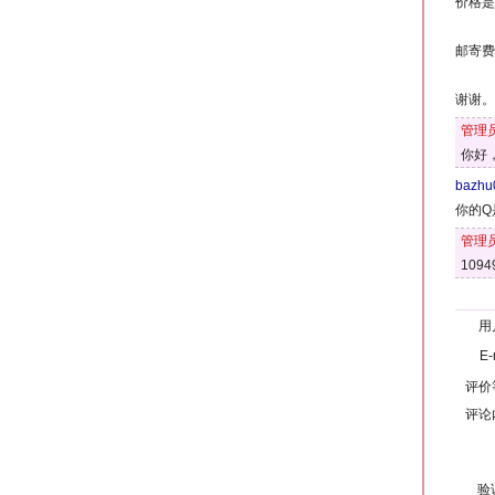
价格是
邮寄费
谢谢。
管理
你好
bazhu
你的Q
管理
1094
用
E-
评价
评论
验