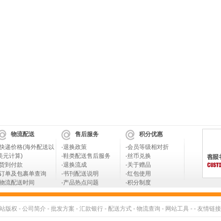
物流配送
售后服务
积分优惠
快递价格(海外配送以
·
退换政策
·
会员等级相对折
美元计算)
·
鞋类配送售后服务
·
丝币兑换
货到付款
·
退换流成
·
关于赠品
订单及包裹单查询
·
书刊配送说明
·
红包使用
物流配送时间
·
产品热点问题
·
积分制度
站版权
-
公司简介
-
批发方案
-
汇款银行
-
配送方式
-
物流查询
-
网站工具
- -
友情链接