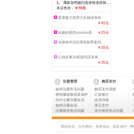
1。
薄款加裆超闪连身袜连体袜...
本店售价：
￥70元
柔薄魅力高弹力长袖连身袜...
￥45元
妖娆的香韵voodoo香...
￥25元
连身袜伴侣丝滑机制男套丝...
￥35元
心动距离3d英国玛莎原单...
￥35元
注册管理
购买支付
·
如何注册常见问题
·
购买支付流程
·
·
密码修改取回及保护
·
汇款银行
·
为什么要注册会员
·
会员冲值
·
·
如何注册会员
·
美元支付
·
·
注册相关热点问题
·
支付相关热点问题
·
网站排名
-
合作网站
-
免责条款
-
隐私保护
-
网