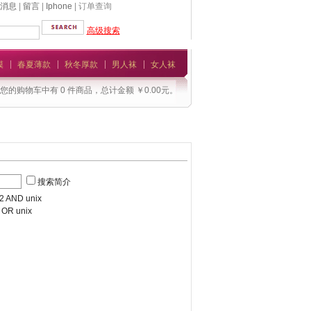
消息
|
留言
|
Iphone
| 订单查询
高级搜索
模
春夏薄款
秋冬厚款
男人袜
女人袜
您的购物车中有 0 件商品，总计金额 ￥0.00元。
搜索简介
AND unix
R unix