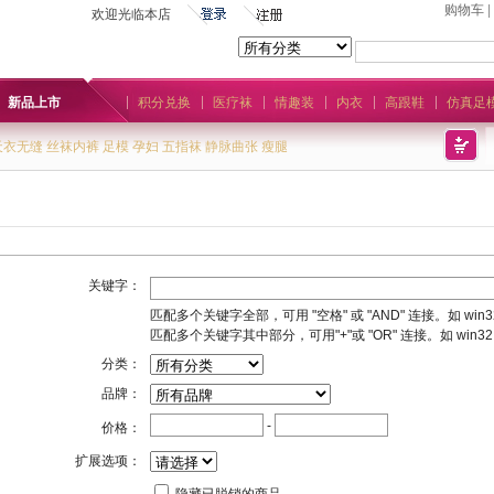
购物车
|
欢迎光临本店
新品上市
积分兑换
医疗袜
情趣装
内衣
高跟鞋
仿真足
天衣无缝
丝袜内裤
足模
孕妇
五指袜
静脉曲张
瘦腿
关键字：
匹配多个关键字全部，可用 "空格" 或 "AND" 连接。如 win32 
匹配多个关键字其中部分，可用"+"或 "OR" 连接。如 win32 O
分类：
品牌：
-
价格：
扩展选项：