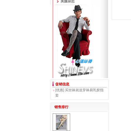
美腿杂志
促销信息
[优惠]
买丝袜就送穿袜易乳胶指
套
销售排行