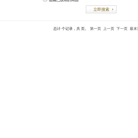
隐藏已脱销的商品
总计 个记录，共 页。
第一页
上一页
下一页
最末