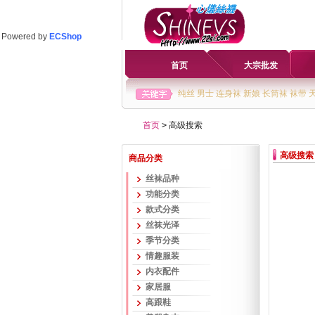
Powered by
ECShop
首页
大宗批发
纯丝
男士
连身袜
新娘
长筒袜
袜带
首页
>
高级搜索
高级搜索
商品分类
丝袜品种
功能分类
款式分类
丝袜光泽
季节分类
情趣服装
内衣配件
家居服
高跟鞋