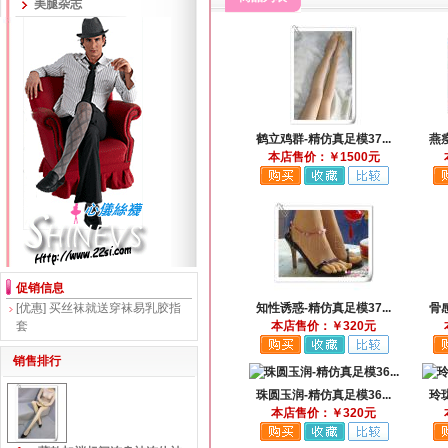
美腿杂志
鹤立鸡群-精仿真足模37...
燕瘦
本店售价：￥1500元
促销信息
[优惠]
买丝袜就送穿袜易乳胶指
知性诱惑-精仿真足模37...
骨感
套
本店售价：￥320元
销售排行
珠圆玉润-精仿真足模36...
玲珑
本店售价：￥320元