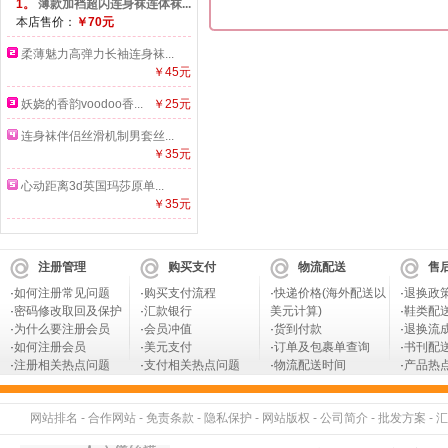
1。
薄款加裆超闪连身袜连体袜...
本店售价：
￥70元
柔薄魅力高弹力长袖连身袜...
￥45元
妖娆的香韵voodoo香...
￥25元
连身袜伴侣丝滑机制男套丝...
￥35元
心动距离3d英国玛莎原单...
￥35元
注册管理
购买支付
物流配送
售
·
如何注册常见问题
·
购买支付流程
·
快递价格(海外配送以
·
退换政
·
密码修改取回及保护
·
汇款银行
美元计算)
·
鞋类配
·
为什么要注册会员
·
会员冲值
·
货到付款
·
退换流
·
如何注册会员
·
美元支付
·
订单及包裹单查询
·
书刊配
·
注册相关热点问题
·
支付相关热点问题
·
物流配送时间
·
产品热
网站排名
-
合作网站
-
免责条款
-
隐私保护
-
网站版权
-
公司简介
-
批发方案
-
汇