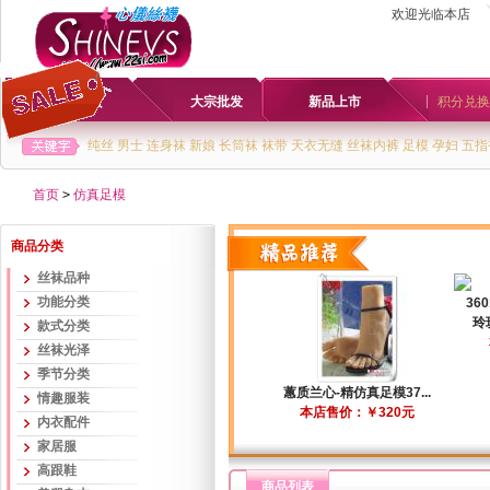
欢迎光临本店
首页
大宗批发
新品上市
积分兑换
纯丝
男士
连身袜
新娘
长筒袜
袜带
天衣无缝
丝袜内裤
足模
孕妇
五指
首页
>
仿真足模
商品分类
丝袜品种
功能分类
玲
款式分类
丝袜光泽
季节分类
蕙质兰心-精仿真足模37...
情趣服装
本店售价：￥320元
内衣配件
家居服
高跟鞋
商品列表