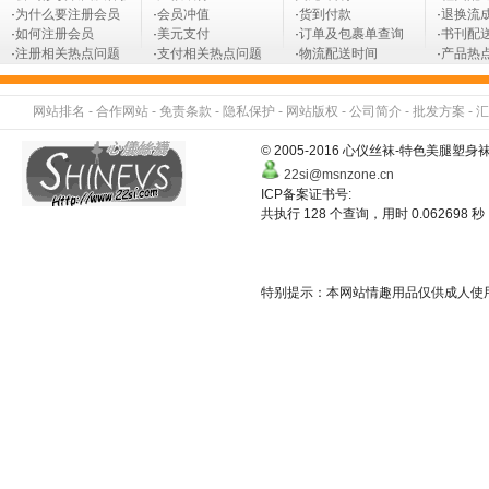
·
为什么要注册会员
·
会员冲值
·
货到付款
·
退换流
·
如何注册会员
·
美元支付
·
订单及包裹单查询
·
书刊配
·
注册相关热点问题
·
支付相关热点问题
·
物流配送时间
·
产品热
网站排名
-
合作网站
-
免责条款
-
隐私保护
-
网站版权
-
公司简介
-
批发方案
-
汇
© 2005-2016 心仪丝袜-特色美
22si@msnzone.cn
ICP备案证书号:
共执行 128 个查询，用时 0.062698 秒
特别提示：本网站情趣用品仅供成人使