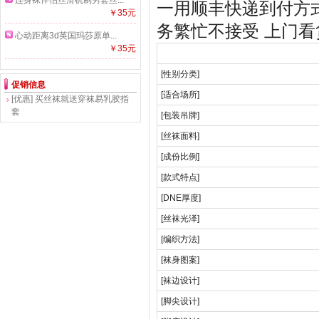
连身袜伴侣丝滑机制男套丝...
一用顺丰快递到付方
￥35元
务繁忙不接受 上门
心动距离3d英国玛莎原单...
￥35元
[性别分类]
促销信息
[适合场所]
[优惠]
买丝袜就送穿袜易乳胶指
套
[包装吊牌]
[丝袜面料]
[成份比例]
[款式特点]
[DNE厚度]
[丝袜光泽]
[编织方法]
[袜身图案]
[袜边设计]
[脚尖设计]