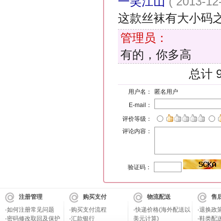
一笑江山
( 2013-12
这款丝袜有大小码
管理员：
有的，你多高
总计 
用户名：
匿名用户
E-mail：
评价等级：
评论内容：
验证码：
注册管理
购买支付
物流配送
售
·
如何注册常见问题
·
购买支付流程
·
快递价格(海外配送以
·
退换政
·
密码修改取回及保护
·
汇款银行
美元计算)
·
鞋类配