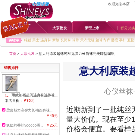
欢迎光临本店
首页
大宗批发
新品上市
积分兑换
纯丝
男士
连身袜
新娘
长筒袜
袜带
天衣无缝
丝袜内裤
足模
孕妇
五指
首页
>
大宗批发
>
意大利原装超薄纯丝无弹力长筒袜完美脚型编织
销售排行
意大利原装
心仪丝袜
1。
薄款加裆超闪连身袜连体袜...
本店售价：
￥70元
近期新到了一批纯丝
柔薄魅力高弹力长袖连身袜...
￥45元
量大价优。现在至少1
妖娆的香韵voodoo香...
￥25元
价格会便宜。要看样