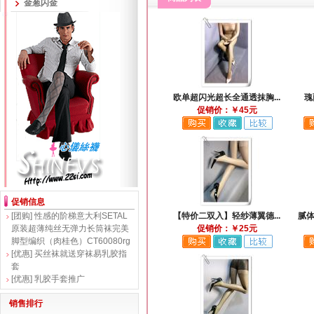
金葱闪金
欧单超闪光超长全通透抹胸...
瑰
促销价：￥45元
促销信息
[团购]
性感的阶梯意大利SETAL
【特价二双入】轻纱薄翼德...
腻体
原装超薄纯丝无弹力长筒袜完美
促销价：￥25元
脚型编织（肉桂色）CT60080rg
[优惠]
买丝袜就送穿袜易乳胶指
套
[优惠]
乳胶手套推广
销售排行