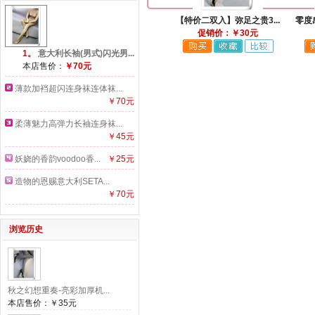
【特价二双入】弥足之贵3...
零度
促销价：￥30元
1。
意大利长袖(男式)闪光男...
本店售价：
￥70元
薄款加裆超闪连身袜连体袜...
￥70元
柔薄魅力高弹力长袖连身袜...
￥45元
妖娆的香韵voodoo香...
￥25元
造物的恩赐意大利SETA...
￥70元
浏览历史
秋之幻想重奏-亮彩加厚机...
本店售价：
￥35元