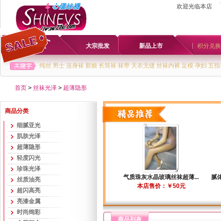
欢迎光临本店
首页
大宗批发
新品上市
积分兑换
纯丝
男士
连身袜
新娘
长筒袜
袜带
天衣无缝
丝袜内裤
足模
孕妇
五指
首页
>
丝袜光泽
>
超薄隐形
商品分类
细腻亚光
肌肤光泽
超薄隐形
轻度闪光
珍珠光泽
气质珠灰水晶玻璃丝袜超薄...
腻体
丝质油亮
本店售价：￥50元
超闪高亮
亮漆金属
时尚绚彩
商品列表