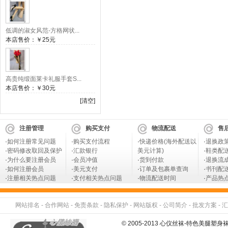
低调的淑女风范-方格网状...
本店售价：
￥25元
高贵纯缎面莱卡礼服手套S...
本店售价：
￥30元
[清空]
注册管理
购买支付
物流配送
售
·
如何注册常见问题
·
购买支付流程
·
快递价格(海外配送以
·
退换政
·
密码修改取回及保护
·
汇款银行
美元计算)
·
鞋类配
·
为什么要注册会员
·
会员冲值
·
货到付款
·
退换流
·
如何注册会员
·
美元支付
·
订单及包裹单查询
·
书刊配
·
注册相关热点问题
·
支付相关热点问题
·
物流配送时间
·
产品热
网站排名
-
合作网站
-
免责条款
-
隐私保护
-
网站版权
-
公司简介
-
批发方案
-
汇
© 2005-2013 心仪丝袜-特色美