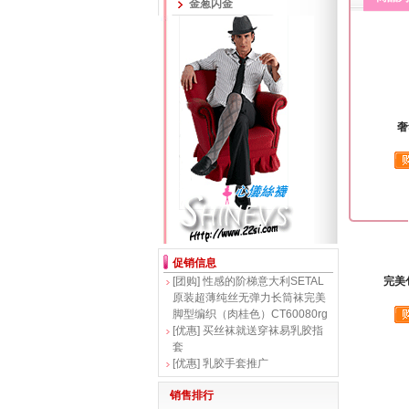
金葱闪金
奢
促销信息
[团购]
性感的阶梯意大利SETAL
完美
原装超薄纯丝无弹力长筒袜完美
脚型编织（肉桂色）CT60080rg
[优惠]
买丝袜就送穿袜易乳胶指
套
[优惠]
乳胶手套推广
销售排行