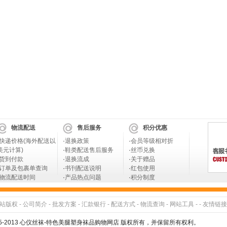
物流配送
售后服务
积分优惠
快递价格(海外配送以
·
退换政策
·
会员等级相对折
美元计算)
·
鞋类配送售后服务
·
丝币兑换
货到付款
·
退换流成
·
关于赠品
订单及包裹单查询
·
书刊配送说明
·
红包使用
物流配送时间
·
产品热点问题
·
积分制度
站版权
-
公司简介
-
批发方案
-
汇款银行
-
配送方式
-
物流查询
-
网站工具
- -
友情链接
005-2013 心仪丝袜-特色美腿塑身袜品购物网店 版权所有，并保留所有权利。