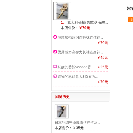
【特
1。
意大利长袖(男式)闪光男...
本店售价：
￥70元
薄款加裆超闪连身袜连体袜...
￥70元
柔薄魅力高弹力长袖连身袜...
￥45元
妖娆的香韵voodoo香...
￥25元
造物的恩赐意大利SETA...
￥70元
浏览历史
日本丝绸光泽玻璃丝纯丝及...
本店售价：
￥35元