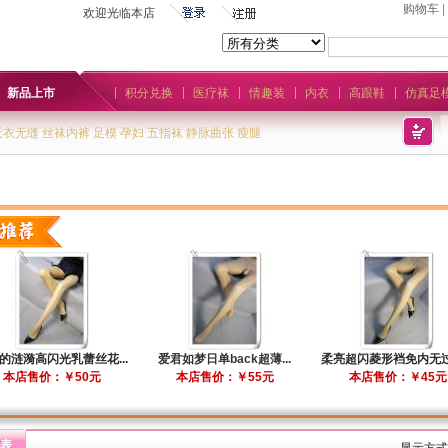
购物车
|
欢迎光临本店
新品上市
积分兑换
医疗袜
情趣装
内衣
高跟鞋
仿真足
天衣无缝
丝袜内裤
足模
孕妇
五指袜
静脉曲张
瘦腿
的涟漪高闪光乳蕾丝花...
爱君如梦日单back超薄...
柔亮超闪菱形裆免内无过渡
本店售价：￥50元
本店售价：￥55元
本店售价：￥45元
表