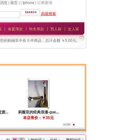
消息
|
留言
| |
Iphone
| 订单查询
高级搜索
模
春夏薄款
秋冬厚款
男人袜
女人袜
您的购物车中有 0 件商品，总计金额 ￥0.00元。
...
莉薇亚的经典浪漫-gue...
本店售价：￥35元