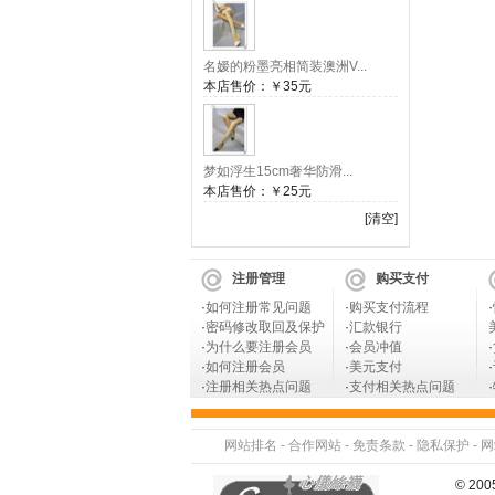
名嫒的粉墨亮相简装澳洲V...
本店售价：
￥35元
梦如浮生15cm奢华防滑...
本店售价：
￥25元
[清空]
注册管理
购买支付
·
如何注册常见问题
·
购买支付流程
·
·
密码修改取回及保护
·
汇款银行
·
为什么要注册会员
·
会员冲值
·
·
如何注册会员
·
美元支付
·
·
注册相关热点问题
·
支付相关热点问题
·
网站排名
-
合作网站
-
免责条款
-
隐私保护
-
网
© 2