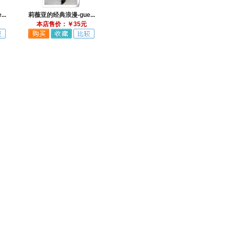
..
莉薇亚的经典浪漫-gue...
本店售价：￥35元