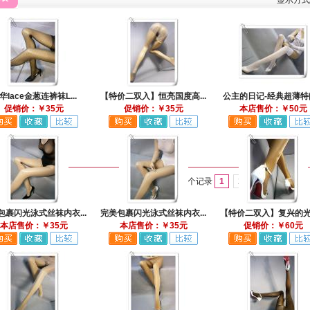
显示方
华lace金葱连裤袜L...
【特价二双入】恒亮国度高...
公主的日记-经典超薄特闪.
促销价：￥35元
促销价：￥35元
本店售价：￥50元
总计
29
个记录
1
2
3
下一页
包裹闪光泳式丝袜内衣...
完美包裹闪光泳式丝袜内衣...
【特价二双入】复兴的光耀
本店售价：￥35元
本店售价：￥35元
促销价：￥60元