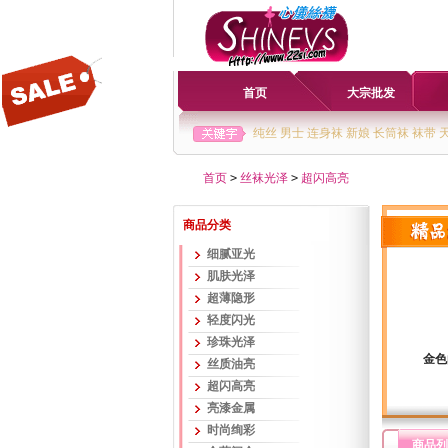
首页
大宗批发
纯丝
男士
连身袜
新娘
长筒袜
袜带
首页
>
丝袜光泽
>
超闪高亮
商品分类
细腻亚光
肌肤光泽
超薄隐形
轻度闪光
珍珠光泽
金色
丝质油亮
超闪高亮
亮漆金属
时尚绚彩
商品列