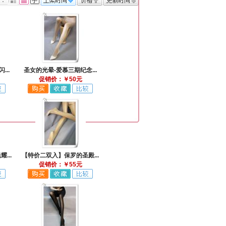
式：
..
圣女的光晕-爱慕三期纪念...
促销价：￥50元
...
【特价二双入】保罗的圣殿...
促销价：￥55元