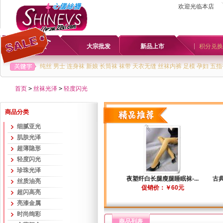
欢迎光临本店
首页
大宗批发
新品上市
积分兑换
纯丝
男士
连身袜
新娘
长筒袜
袜带
天衣无缝
丝袜内裤
足模
孕妇
五指
首页
>
丝袜光泽
>
轻度闪光
商品分类
细腻亚光
肌肤光泽
超薄隐形
轻度闪光
珍珠光泽
夜塑纤白长腿瘦腿睡眠袜-...
古典
丝质油亮
促销价：￥60元
超闪高亮
亮漆金属
时尚绚彩
商品列表