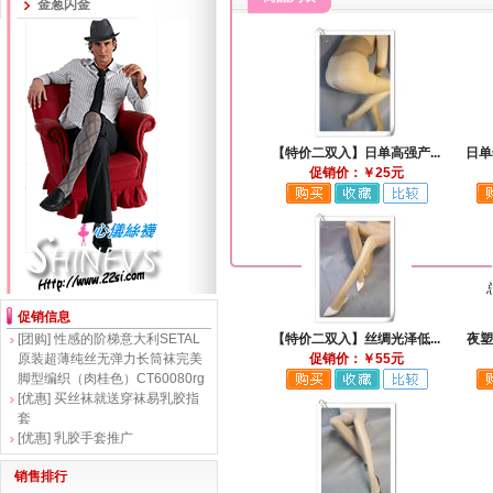
金葱闪金
【特价二双入】日单高强产...
日单
促销价：￥25元
促销信息
[团购]
性感的阶梯意大利SETAL
【特价二双入】丝绸光泽低...
夜塑
原装超薄纯丝无弹力长筒袜完美
促销价：￥55元
脚型编织（肉桂色）CT60080rg
[优惠]
买丝袜就送穿袜易乳胶指
套
[优惠]
乳胶手套推广
销售排行