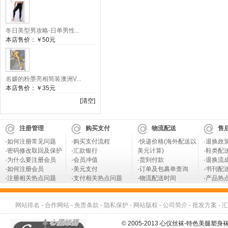
冬日美型男攻略-日单男性...
本店售价：
￥50元
名嫒的粉墨亮相简装澳洲V...
本店售价：
￥35元
[清空]
注册管理
购买支付
物流配送
售
·
如何注册常见问题
·
购买支付流程
·
快递价格(海外配送以
·
退换政
·
密码修改取回及保护
·
汇款银行
美元计算)
·
鞋类配
·
为什么要注册会员
·
会员冲值
·
货到付款
·
退换流
·
如何注册会员
·
美元支付
·
订单及包裹单查询
·
书刊配
·
注册相关热点问题
·
支付相关热点问题
·
物流配送时间
·
产品热
网站排名
-
合作网站
-
免责条款
-
隐私保护
-
网站版权
-
公司简介
-
批发方案
-
汇
© 2005-2013 心仪丝袜-特色美