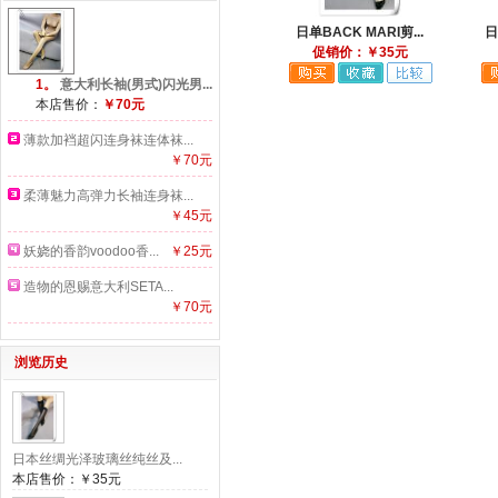
日单BACK MARI剪...
日
促销价：￥35元
1。
意大利长袖(男式)闪光男...
本店售价：
￥70元
薄款加裆超闪连身袜连体袜...
￥70元
柔薄魅力高弹力长袖连身袜...
￥45元
妖娆的香韵voodoo香...
￥25元
造物的恩赐意大利SETA...
￥70元
浏览历史
日本丝绸光泽玻璃丝纯丝及...
本店售价：
￥35元