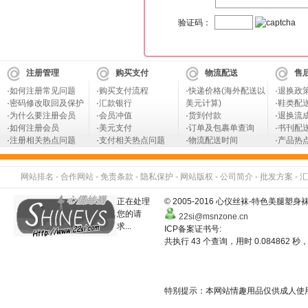
验证码：
注册管理
购买支付
物流配送
售
·
如何注册常见问题
·
购买支付流程
·
快递价格(海外配送以
·
退换政
·
密码修改取回及保护
·
汇款银行
美元计算)
·
鞋类配
·
为什么要注册会员
·
会员冲值
·
货到付款
·
退换流
·
如何注册会员
·
美元支付
·
订单及包裹单查询
·
书刊配
·
注册相关热点问题
·
支付相关热点问题
·
物流配送时间
·
产品热
网站排名
-
合作网站
-
免责条款
-
隐私保护
-
网站版权
-
公司简介
-
批发方案
-
汇
正在处理
© 2005-2016 心仪丝袜-特色美
您的请
22si@msnzone.cn
求...
ICP备案证书号:
共执行 43 个查询，用时 0.084862 秒，
特别提示：本网站情趣用品仅供成人使