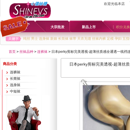
欢迎光临本店
首页
大宗批发
新品上市
积分兑换
纯丝
男士
连身袜
新娘
长筒袜
袜带
天衣无缝
丝袜内裤
足模
孕妇
五指
首页
>
丝袜品种
>
连裤袜
>
日本perky剪标完美透视-超薄丝质感全通透一线裆连裤
商品分类
日本perky剪标完美透视-超薄丝质
连裤袜
长筒袜
连身袜
中短袜