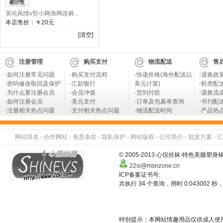
英伦风情v型小网渔网连裤...
本店售价：
￥20元
[清空]
注册管理
购买支付
物流配送
售
·
如何注册常见问题
·
购买支付流程
·
快递价格(海外配送以
·
退换政
·
密码修改取回及保护
·
汇款银行
美元计算)
·
鞋类配
·
为什么要注册会员
·
会员冲值
·
货到付款
·
退换流
·
如何注册会员
·
美元支付
·
订单及包裹单查询
·
书刊配
·
注册相关热点问题
·
支付相关热点问题
·
物流配送时间
·
产品热
网站排名
-
合作网站
-
免责条款
-
隐私保护
-
网站版权
-
公司简介
-
批发方案
-
汇
© 2005-2013 心仪丝袜-特色美
22si@msnzone.cn
ICP备案证书号:
共执行 34 个查询，用时 0.043002 秒，
特别提示：本网站情趣用品仅供成人使