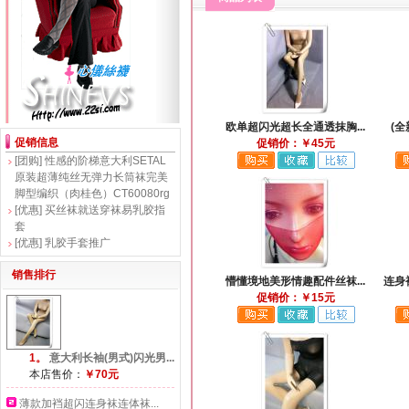
欧单超闪光超长全通透抹胸...
(全
促销信息
促销价：￥45元
[团购]
性感的阶梯意大利SETAL
原装超薄纯丝无弹力长筒袜完美
脚型编织（肉桂色）CT60080rg
[优惠]
买丝袜就送穿袜易乳胶指
套
[优惠]
乳胶手套推广
销售排行
懵懂境地美形情趣配件丝袜...
连身
促销价：￥15元
1。
意大利长袖(男式)闪光男...
本店售价：
￥70元
薄款加裆超闪连身袜连体袜...