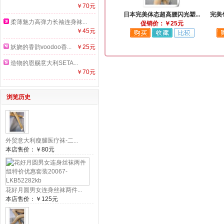
￥70元
日本完美体态超高腰闪光塑...
完美
柔薄魅力高弹力长袖连身袜...
促销价：￥25元
￥45元
妖娆的香韵voodoo香...
￥25元
造物的恩赐意大利SETA...
￥70元
浏览历史
外贸意大利瘦腿医疗袜-二...
本店售价：
￥80元
花好月圆男女连身丝袜两件...
本店售价：
￥125元