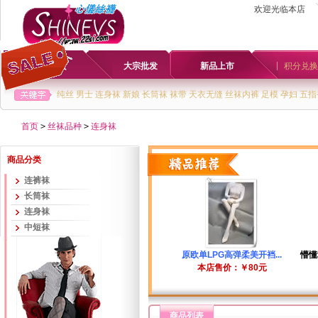
欢迎光临本店
首页
大宗批发
新品上市
积分兑换
纯丝
男士
连身袜
新娘
长筒袜
袜带
天衣无缝
丝袜内裤
足模
孕妇
五指
首页
>
丝袜品种
>
连身袜
商品分类
连裤袜
长筒袜
连身袜
中短袜
原欧单LPG高弹柔美开裆...
懵懂
本店售价：￥80元
商品列表