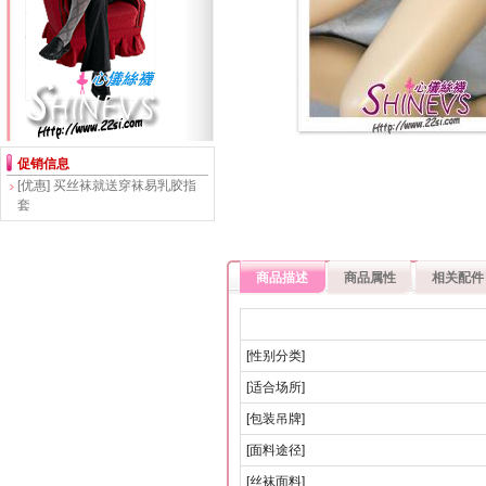
促销信息
[优惠]
买丝袜就送穿袜易乳胶指
套
商品描述
商品属性
相关配件
[性别分类]
[适合场所]
[包装吊牌]
[面料途径]
[丝袜面料]