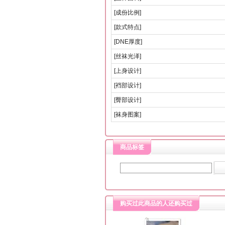
[成份比例]
[款式特点]
[DNE厚度]
[丝袜光泽]
[上身设计]
[裆部设计]
[臀部设计]
[袜身图案]
商品标签
购买过此商品的人还购买过