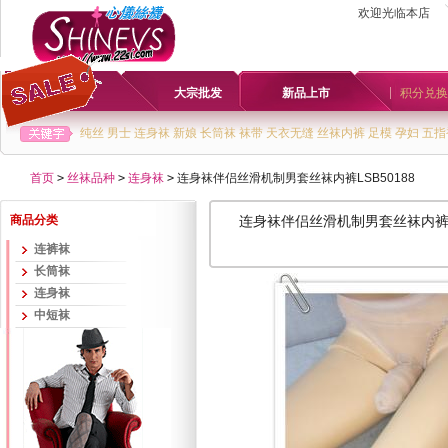
欢迎光临本店
首页
大宗批发
新品上市
积分兑换
纯丝
男士
连身袜
新娘
长筒袜
袜带
天衣无缝
丝袜内裤
足模
孕妇
五指
首页
>
丝袜品种
>
连身袜
>
连身袜伴侣丝滑机制男套丝袜内裤LSB50188
商品分类
连身袜伴侣丝滑机制男套丝袜内裤LS
连裤袜
长筒袜
连身袜
中短袜