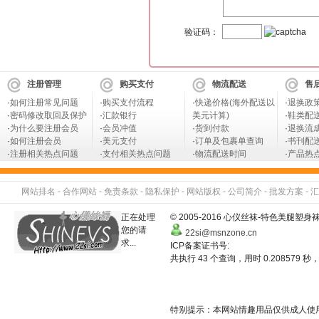
验证码：
注册管理
购买支付
物流配送
售
·
如何注册常见问题
·
购买支付流程
·
快递价格(海外配送以
·
退换政
·
密码修改取回及保护
·
汇款银行
美元计算)
·
鞋类配
·
为什么要注册会员
·
会员冲值
·
货到付款
·
退换流
·
如何注册会员
·
美元支付
·
订单及包裹单查询
·
书刊配
·
注册相关热点问题
·
支付相关热点问题
·
物流配送时间
·
产品热
网站排名
-
合作网站
-
免责条款
-
隐私保护
-
网站版权
-
公司简介
-
批发方案
-
汇
正在处理
© 2005-2016 心仪丝袜-特色美
您的请
22si@msnzone.cn
求...
ICP备案证书号:
共执行 43 个查询，用时 0.208579 秒，
特别提示：本网站情趣用品仅供成人使