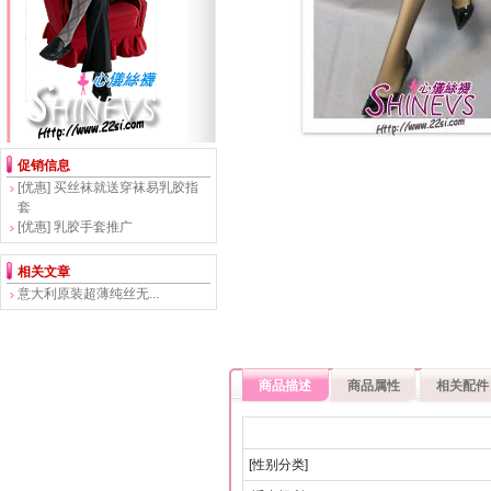
促销信息
[优惠]
买丝袜就送穿袜易乳胶指
套
[优惠]
乳胶手套推广
相关文章
意大利原装超薄纯丝无...
商品描述
商品属性
相关配件
[性别分类]