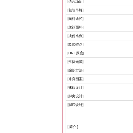
[适合场所]
[包装吊牌]
[面料途径]
[丝袜面料]
[成份比例]
[款式特点]
[DNE厚度]
[丝袜光泽]
[编织方法]
[袜身图案]
[袜边设计]
[脚尖设计]
[脚底设计]
[ 简介 ]