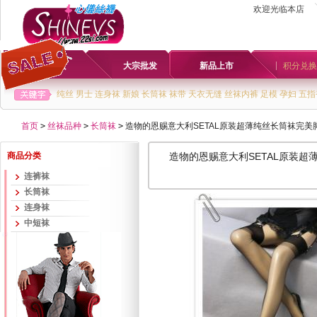
欢迎光临本店
首页
大宗批发
新品上市
积分兑换
纯丝
男士
连身袜
新娘
长筒袜
袜带
天衣无缝
丝袜内裤
足模
孕妇
五指
首页
>
丝袜品种
>
长筒袜
>
造物的恩赐意大利SETAL原装超薄纯丝长筒袜完美脚
商品分类
造物的恩赐意大利SETAL原装超薄
连裤袜
长筒袜
连身袜
中短袜