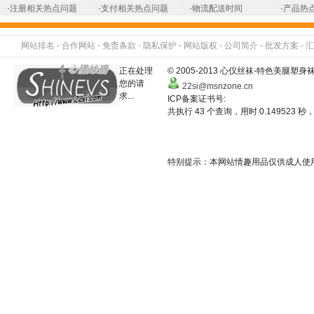
·
注册相关热点问题
·
支付相关热点问题
·
物流配送时间
·
产品热
网站排名
-
合作网站
-
免责条款
-
隐私保护
-
网站版权
-
公司简介
-
批发方案
-
汇
正在处理
© 2005-2013 心仪丝袜-特色美
您的请
22si@msnzone.cn
求...
ICP备案证书号:
共执行 43 个查询，用时 0.149523 秒，
特别提示：本网站情趣用品仅供成人使