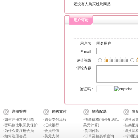
还没有人购买过此商品
用户评论
用户名：
匿名用户
E-mail：
评价等级：
评论内容：
验证码：
注册管理
购买支付
物流配送
售
·
如何注册常见问题
·
购买支付流程
·
快递价格(海外配送以
·
退换政
·
密码修改取回及保护
·
汇款银行
美元计算)
·
鞋类配
·
为什么要注册会员
·
会员冲值
·
货到付款
·
退换流
·
如何注册会员
·
美元支付
·
订单及包裹单查询
·
书刊配