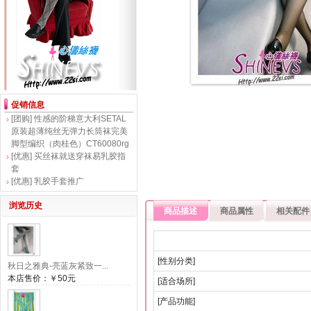
促销信息
[团购]
性感的阶梯意大利SETAL
原装超薄纯丝无弹力长筒袜完美
脚型编织（肉桂色）CT60080rg
[优惠]
买丝袜就送穿袜易乳胶指
套
[优惠]
乳胶手套推广
浏览历史
商品描述
商品属性
相关配件
[性别分类]
秋日之雅典-亮蓝灰紧致一...
本店售价：
￥50元
[适合场所]
[产品功能]