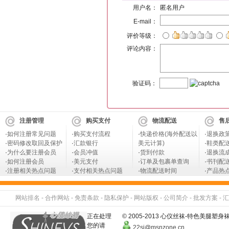
用户名：
匿名用户
E-mail：
评价等级：
评论内容：
验证码：
注册管理
购买支付
物流配送
售
·
如何注册常见问题
·
购买支付流程
·
快递价格(海外配送以
·
退换政
·
密码修改取回及保护
·
汇款银行
美元计算)
·
鞋类配
·
为什么要注册会员
·
会员冲值
·
货到付款
·
退换流
·
如何注册会员
·
美元支付
·
订单及包裹单查询
·
书刊配
·
注册相关热点问题
·
支付相关热点问题
·
物流配送时间
·
产品热
网站排名
-
合作网站
-
免责条款
-
隐私保护
-
网站版权
-
公司简介
-
批发方案
-
汇
正在处理
© 2005-2013 心仪丝袜-特色美
您的请
22si@msnzone.cn