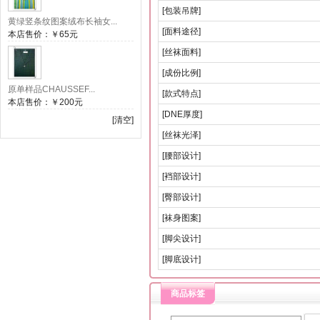
[包装吊牌]
黄绿竖条纹图案绒布长袖女...
[面料途径]
本店售价：
￥65元
[丝袜面料]
[成份比例]
原单样品CHAUSSEF...
[款式特点]
本店售价：
￥200元
[DNE厚度]
[清空]
[丝袜光泽]
[腰部设计]
[裆部设计]
[臀部设计]
[袜身图案]
[脚尖设计]
[脚底设计]
商品标签