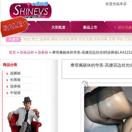
欢迎光临本店
首页
大宗批发
新品上市
积分兑换
纯丝
男士
连身袜
新娘
长筒袜
袜带
天衣无缝
丝袜内裤
足模
孕妇
五指
首页
>
丝袜品种
>
连裤袜
>
摩塔佩丽休的华美-高腰花边丝光t裆连裤袜LKA1152
商品分类
摩塔佩丽休的华美-高腰花边丝光t裆
连裤袜
长筒袜
连身袜
中短袜