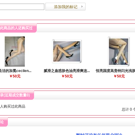
此商品的人还购买过
圣洁的加冕cecilen...
腻滑之蛊惑肤色油亮滑爽连...
恒亮国度高贵特闪光浅肤色
￥50元
￥50元
￥50元
录(近期成交数量
0
)
人购买过此商品
总计 0
论