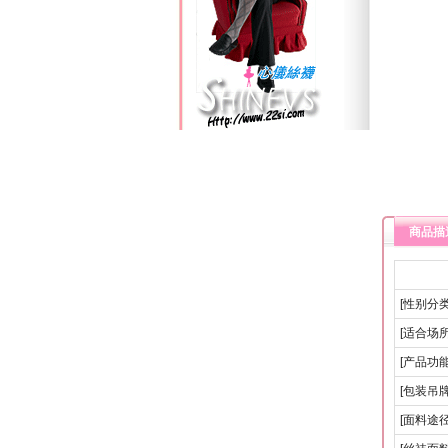
商品描
[性别分类
[适合场所
[产品功能
[包装吊牌
[面料途径