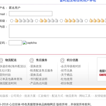
暂时还没有任何用户评论
户名：
匿名用户
mail：
等级：
内容：
证码：
物流配送
售后服务
积分优惠
快递价格(海外配送以
·
退换政策
·
会员等级相对折
美元计算)
·
鞋类配送售后服务
·
丝币兑换
货到付款
·
退换流成
·
关于赠品
订单及包裹单查询
·
书刊配送说明
·
红包使用
物流配送时间
·
产品热点问题
·
积分制度
站版权
-
公司简介
-
批发方案
-
汇款银行
-
配送方式
-
物流查询
-
网站工具
- -
友情链接
005-2016 心仪丝袜-特色美腿塑身袜品购物网店 版权所有，并保留所有权利。