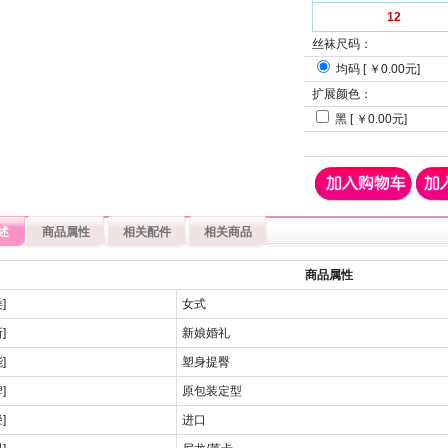
12
丝袜尺码：
均码 [ ￥0.00元]
扩展颜色：
黑 [ ￥0.00元]
述
商品属性
相关配件
相关商品
商品属性
]
女式
]
新娘婚礼
]
塑身提臀
]
原包装定型
]
进口