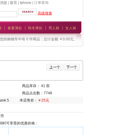
消息
|
留言
|
Iphone
| 订单查询
高级搜索
模
春夏薄款
秋冬厚款
男人袜
女人袜
您的购物车中有 0 件商品，总计金额 ￥0.00元。
商品库存： 41 双
商品点击数：7748
本店售价：
￥25元
丝币
间时可享受的优惠价格：