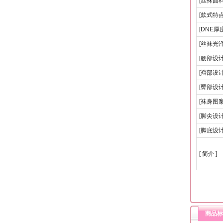
[丝袜面料
[款式特点
[DNE厚度
[丝袜光泽
[腰部设计
[裆部设计
[臀部设计
[袜身图案
[脚尖设计
[脚底设计
[ 简介 ]
商品标