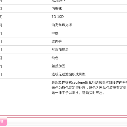
]
尼龙/莱卡
]
内裤袜
]
7D-10D
]
油亮丝质光泽
]
中腰
]
连内裤
]
丝质加厚层
]
纯色
]
丝质加固
]
透明无过渡编织成脚型
最新款连裤袜cecilene细腻丝绸感蕾丝封腰连内裤
光色为原包装定型处理，肤色为网站包装没有定型
题一律不予以退换。请购买时三思。
签