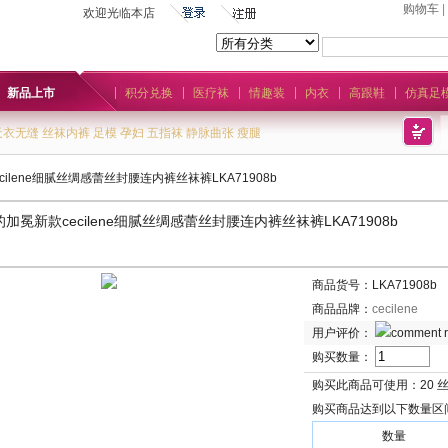
购物车
|
欢迎光临本店
新品上市
积分兑换
医疗袜
情趣装
内衣
高跟鞋
仿真足
天衣无缝
丝袜内裤
足模
孕妇
五指袜
静脉曲张
瘦腿
ilene细腻丝绸感蕾丝封腰连内裤丝袜裤LKA71908b
加冕新款cecilene细腻丝绸感蕾丝封腰连内裤丝袜裤LKA71908b
商品货号：LKA71908b
商品品牌：
cecilene
用户评价：
购买数量：
购买此商品可使用：
20 
购买商品达到以下数量区
数量