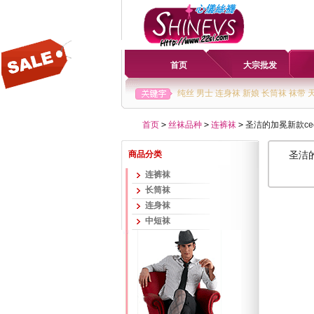
首页
大宗批发
纯丝
男士
连身袜
新娘
长筒袜
袜带
首页
>
丝袜品种
>
连裤袜
>
圣洁的加冕新款cec
商品分类
圣洁的
连裤袜
长筒袜
连身袜
中短袜