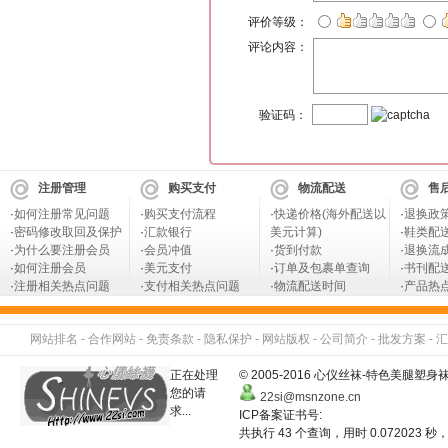
评价等级：
评论内容：
验证码：
注册管理
购买支付
物流配送
售
·
如何注册常见问题
·
购买支付流程
·
快递价格(海外配送以
·
退换政
·
密码修改取回及保护
·
汇款银行
美元计算)
·
鞋类配
·
为什么要注册会员
·
会员冲值
·
货到付款
·
退换流
·
如何注册会员
·
美元支付
·
订单及包裹单查询
·
书刊配
·
注册相关热点问题
·
支付相关热点问题
·
物流配送时间
·
产品热
网站排名
-
合作网站
-
免责条款
-
隐私保护
-
网站版权
-
公司简介
-
批发方案
-
汇
正在处理
© 2005-2016 心仪丝袜-特色美
您的请
22si@msnzone.cn
求...
ICP备案证书号:
共执行 43 个查询，用时 0.072023 秒，