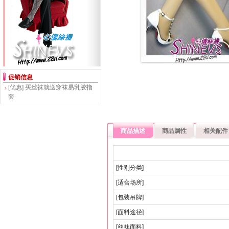
促销信息
[优惠]
买丝袜就送穿袜易乳胶指
套
商品描述
商品属性
相关配件
[性别分类]
[适合场所]
[包装吊牌]
[面料途径]
[丝袜面料]