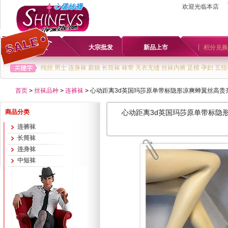
欢迎光临本店
首页
大宗批发
新品上市
积分兑换
纯丝
男士
连身袜
新娘
长筒袜
袜带
天衣无缝
丝袜内裤
足模
孕妇
五指
首页
>
丝袜品种
>
连裤袜
>
心动距离3d英国玛莎原单带标隐形凉爽蝉翼丝高贵亮泽
商品分类
心动距离3d英国玛莎原单带标隐形凉
连裤袜
长筒袜
连身袜
中短袜