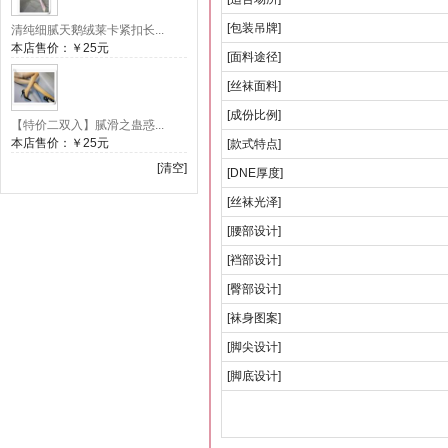
[包装吊牌]
清纯细腻天鹅绒莱卡紧扣长...
本店售价：
￥25元
[面料途径]
[丝袜面料]
[成份比例]
【特价二双入】腻滑之蛊惑...
本店售价：
￥25元
[款式特点]
[清空]
[DNE厚度]
[丝袜光泽]
[腰部设计]
[裆部设计]
[臀部设计]
[袜身图案]
[脚尖设计]
[脚底设计]