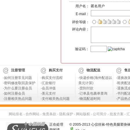
用户名：
匿名用户
E-mail：
评价等级：
评论内容：
验证码：
注册管理
购买支付
物流配送
售
·
如何注册常见问题
·
购买支付流程
·
快递价格(海外配送以
·
退换政
·
密码修改取回及保护
·
汇款银行
美元计算)
·
鞋类配
·
为什么要注册会员
·
会员冲值
·
货到付款
·
退换流
·
如何注册会员
·
美元支付
·
订单及包裹单查询
·
书刊配
·
注册相关热点问题
·
支付相关热点问题
·
物流配送时间
·
产品热
网站排名
-
合作网站
-
免责条款
-
隐私保护
-
网站版权
-
公司简介
-
批发方案
-
汇
正在处理
© 2005-2013 心仪丝袜-特色美
您的请