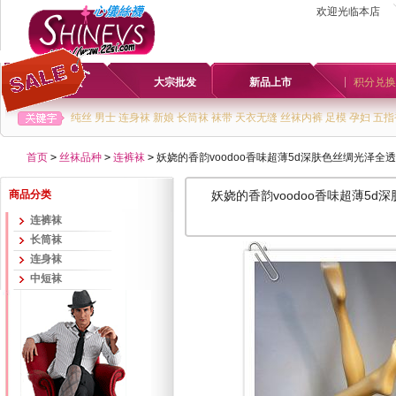
欢迎光临本店
首页
大宗批发
新品上市
积分兑换
纯丝
男士
连身袜
新娘
长筒袜
袜带
天衣无缝
丝袜内裤
足模
孕妇
五指
首页
>
丝袜品种
>
连裤袜
>
妖娆的香韵voodoo香味超薄5d深肤色丝绸光泽全透明
商品分类
妖娆的香韵voodoo香味超薄5d深
连裤袜
长筒袜
连身袜
中短袜