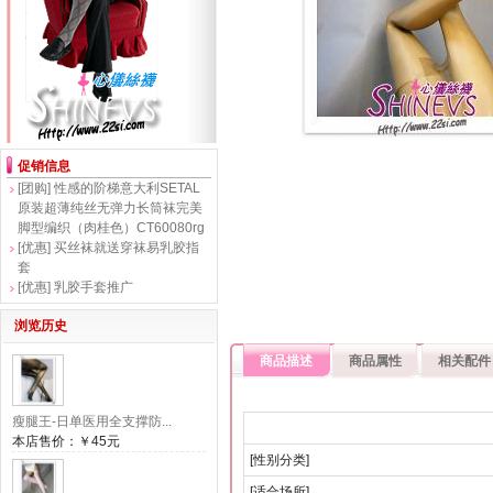
促销信息
[团购]
性感的阶梯意大利SETAL
原装超薄纯丝无弹力长筒袜完美
脚型编织（肉桂色）CT60080rg
[优惠]
买丝袜就送穿袜易乳胶指
套
[优惠]
乳胶手套推广
浏览历史
商品描述
商品属性
相关配件
瘦腿王-日单医用全支撑防...
本店售价：
￥45元
[性别分类]
[适合场所]