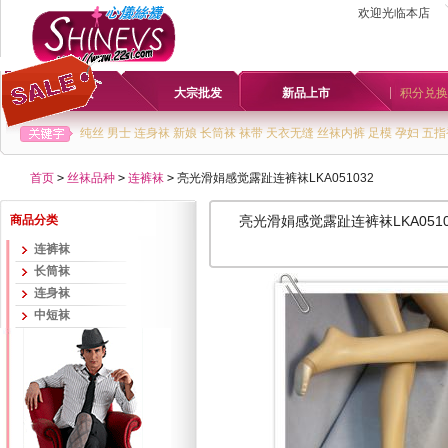
欢迎光临本店
首页
大宗批发
新品上市
积分兑换
纯丝
男士
连身袜
新娘
长筒袜
袜带
天衣无缝
丝袜内裤
足模
孕妇
五指
首页
>
丝袜品种
>
连裤袜
>
亮光滑娟感觉露趾连裤袜LKA051032
商品分类
亮光滑娟感觉露趾连裤袜LKA0510
连裤袜
长筒袜
连身袜
中短袜