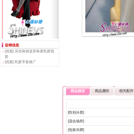
促销信息
[优惠]
买丝袜就送穿袜易乳胶指
套
[优惠]
乳胶手套推广
商品描述
商品属性
相关配件
[性别分类]
[适合场所]
[包装吊牌]