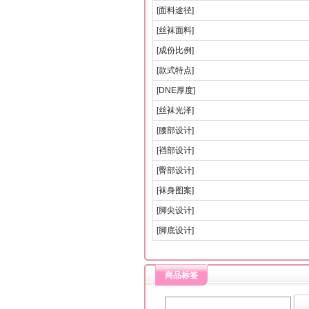
[面料途径]
[丝袜面料]
[成份比例]
[款式特点]
[DNE厚度]
[丝袜光泽]
[腰部设计]
[裆部设计]
[臀部设计]
[袜身图案]
[脚尖设计]
[脚底设计]
商品标签