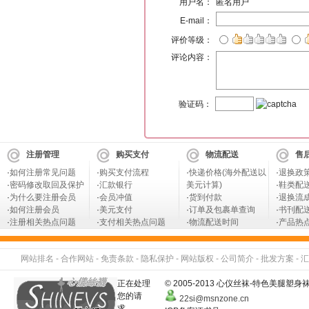
用户名：
匿名用户
E-mail：
评价等级：
评论内容：
验证码：
注册管理
购买支付
物流配送
售
·
如何注册常见问题
·
购买支付流程
·
快递价格(海外配送以
·
退换政
·
密码修改取回及保护
·
汇款银行
美元计算)
·
鞋类配
·
为什么要注册会员
·
会员冲值
·
货到付款
·
退换流
·
如何注册会员
·
美元支付
·
订单及包裹单查询
·
书刊配
·
注册相关热点问题
·
支付相关热点问题
·
物流配送时间
·
产品热
网站排名
-
合作网站
-
免责条款
-
隐私保护
-
网站版权
-
公司简介
-
批发方案
-
汇
正在处理
© 2005-2013 心仪丝袜-特色美
您的请
22si@msnzone.cn
求...