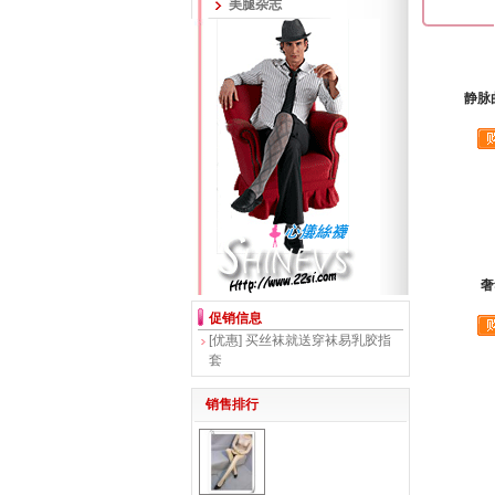
美腿杂志
静脉
奢
促销信息
[优惠]
买丝袜就送穿袜易乳胶指
套
销售排行