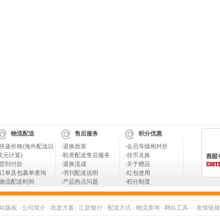
物流配送
售后服务
积分优惠
快递价格(海外配送以
·
退换政策
·
会员等级相对折
美元计算)
·
鞋类配送售后服务
·
丝币兑换
货到付款
·
退换流成
·
关于赠品
订单及包裹单查询
·
书刊配送说明
·
红包使用
物流配送时间
·
产品热点问题
·
积分制度
站版权
-
公司简介
-
批发方案
-
汇款银行
-
配送方式
-
物流查询
-
网站工具
- -
友情链接