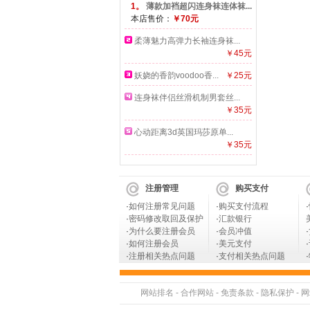
1。
薄款加裆超闪连身袜连体袜...
本店售价：
￥70元
柔薄魅力高弹力长袖连身袜...
￥45元
妖娆的香韵voodoo香...
￥25元
连身袜伴侣丝滑机制男套丝...
￥35元
心动距离3d英国玛莎原单...
￥35元
注册管理
购买支付
·
如何注册常见问题
·
购买支付流程
·
·
密码修改取回及保护
·
汇款银行
·
为什么要注册会员
·
会员冲值
·
·
如何注册会员
·
美元支付
·
·
注册相关热点问题
·
支付相关热点问题
·
网站排名
-
合作网站
-
免责条款
-
隐私保护
-
网