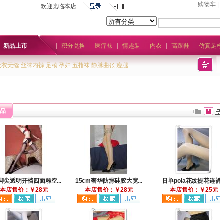
购物车
|
欢迎光临本店
新品上市
积分兑换
医疗袜
情趣装
内衣
高跟鞋
仿真足
天衣无缝
丝袜内裤
足模
孕妇
五指袜
静脉曲张
瘦腿
品
脚尖透明开档四面雕空...
15cm奢华防滑硅胶大宽...
日单pola花纹提花连裤.
本店售价：￥28元
本店售价：￥28元
本店售价：￥25元