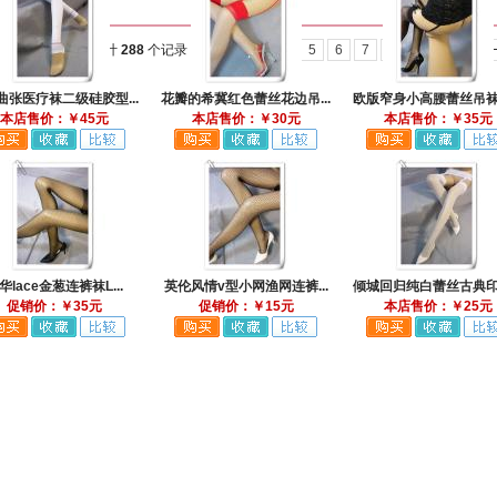
总计
288
个记录
1
2
3
4
5
6
7
8
9
10
下
曲张医疗袜二级硅胶型...
花瓣的希冀红色蕾丝花边吊...
欧版窄身小高腰蕾丝吊袜带
本店售价：￥45元
本店售价：￥30元
本店售价：￥35元
华lace金葱连裤袜L...
英伦风情v型小网渔网连裤...
倾城回归纯白蕾丝古典印束
促销价：￥35元
促销价：￥15元
本店售价：￥25元