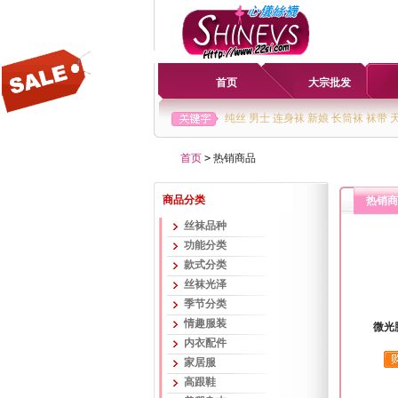
首页
大宗批发
纯丝
男士
连身袜
新娘
长筒袜
袜带
首页
>
热销商品
商品分类
热销商
丝袜品种
功能分类
款式分类
丝袜光泽
季节分类
情趣服装
微光
内衣配件
家居服
高跟鞋