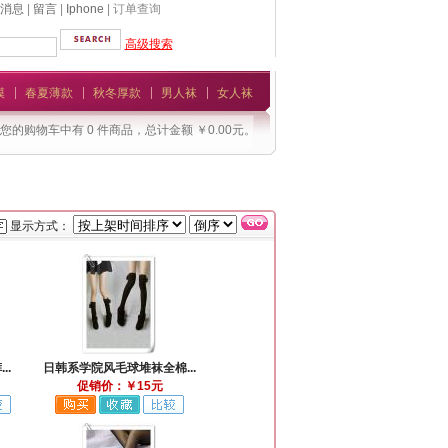
消息
|
留言
|
Iphone
| 订单查询
高级搜索
模
春夏薄款
秋冬厚款
男人袜
女人袜
您的购物车中有 0 件商品，总计金额 ￥0.00元。
显示方式：
..
日韩系学院风毛球堆袜全棉...
促销价：￥15元