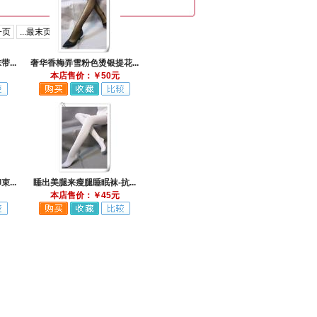
一页
...最末页
...
奢华香梅弄雪粉色烫银提花...
本店售价：￥50元
...
睡出美腿来瘦腿睡眠袜-抗...
本店售价：￥45元