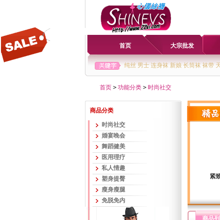
首页
大宗批发
纯丝
男士
连身袜
新娘
长筒袜
袜带
首页
>
功能分类
>
时尚社交
商品分类
时尚社交
婚宴晚会
舞蹈健美
医用理疗
私人情趣
紧致
塑身提臀
瘦身瘦腿
免脱免内
商品列