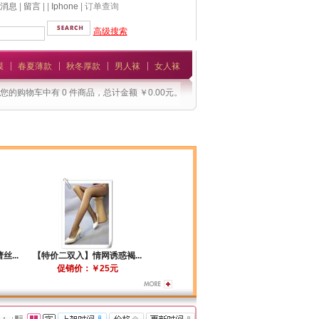
消息
|
留言
| |
Iphone
| 订单查询
高级搜索
模
春夏薄款
秋冬厚款
男人袜
女人袜
您的购物车中有 0 件商品，总计金额 ￥0.00元。
...
【特价二双入】情网诱惑褐...
促销价：￥25元