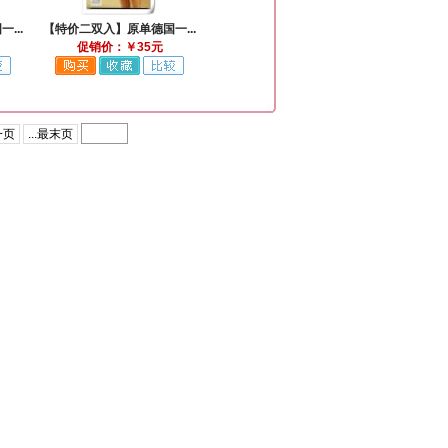
...
【特价二双入】原单德国一...
促销价：￥35元
一页
...最末页