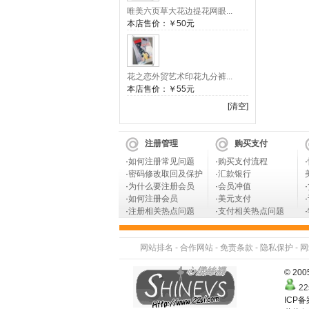
唯美六页草大花边提花网眼...
本店售价：
￥50元
花之恋外贸艺术印花九分裤...
本店售价：
￥55元
[清空]
注册管理
购买支付
·
如何注册常见问题
·
购买支付流程
·
·
密码修改取回及保护
·
汇款银行
·
为什么要注册会员
·
会员冲值
·
·
如何注册会员
·
美元支付
·
·
注册相关热点问题
·
支付相关热点问题
·
网站排名
-
合作网站
-
免责条款
-
隐私保护
-
网
© 2
22
ICP