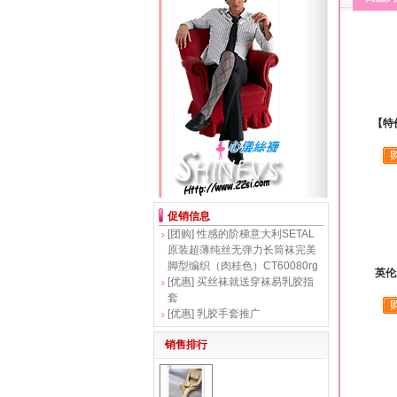
【特
促销信息
[团购]
性感的阶梯意大利SETAL
原装超薄纯丝无弹力长筒袜完美
脚型编织（肉桂色）CT60080rg
英伦
[优惠]
买丝袜就送穿袜易乳胶指
套
[优惠]
乳胶手套推广
销售排行