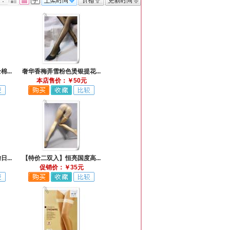
式：
...
奢华香梅弄雪粉色烫银提花...
本店售价：￥50元
...
【特价二双入】恒亮国度高...
促销价：￥35元