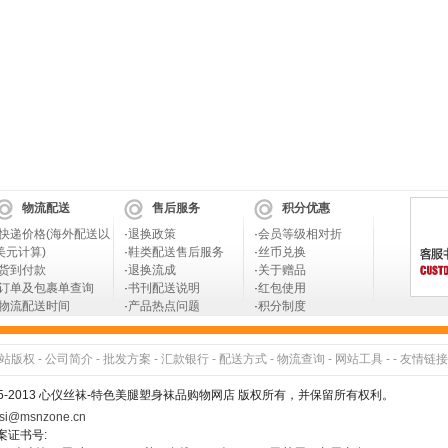
物流配送
售后服务
积分优惠
快递价格(海外配送以
·
退换政策
·
会员等级相对折
美元计算)
·
鞋类配送售后服务
·
丝币兑换
货到付款
·
退换流成
·
关于赠品
订单及包裹单查询
·
书刊配送说明
·
红包使用
物流配送时间
·
产品热点问题
·
积分制度
站版权
-
公司简介
-
批发方案
-
汇款银行
-
配送方式
-
物流查询
-
网站工具
- -
友情链接
005-2013 心仪丝袜-特色美腿塑身袜品购物网店 版权所有，并保留所有权利。
si@msnzone.cn
备案证书号: