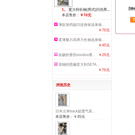
【特
1。
意大利长袖(男式)闪光男...
本店售价：
￥70元
薄款加裆超闪连身袜连体袜...
￥70元
柔薄魅力高弹力长袖连身袜...
￥45元
妖娆的香韵voodoo香...
￥25元
造物的恩赐意大利SETA...
￥70元
浏览历史
日本元单back超透气高...
本店售价：
￥35元