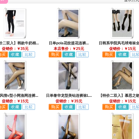
显示方
价二双入】韩款牛奶棉...
日单pola花纹提花连裤...
日韩系学院风毛球堆袜全棉
促销价：￥35元
本店售价：￥25元
促销价：￥15元
风情v型小网渔网连裤...
日单奢华龙型美钻连裤袜L...
【特价二双入】慕思之吻日
促销价：￥15元
促销价：￥35元
促销价：￥15元