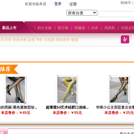
购物车
|
欢迎光临本店
新品上市
积分兑换
医疗袜
情趣装
内衣
高跟鞋
仿真足
天衣无缝
丝袜内裤
足模
孕妇
五指袜
静脉曲张
瘦腿
的亮丽-黑色紧致型珍...
超薄透5d艺术硅胶口淡绿...
华美小公主宫廷复古全蕾丝
本店售价：￥45元
本店售价：￥55元
本店售价：￥25元
表