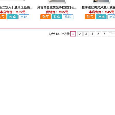
价二双入】腻滑之蛊惑...
雍容高贵丝质光泽硅胶口长...
超薄透丝绸光泽澳大利亚超
本店售价：￥25元
促销价：￥65元
本店售价：￥45元
总计
64
个记录
1
2
3
4
5
6
下