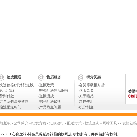
物流配送
售后服务
积分优惠
快递价格(海外配送以
·
退换政策
·
会员等级相对折
美元计算)
·
鞋类配送售后服务
·
丝币兑换
货到付款
·
退换流成
·
关于赠品
订单及包裹单查询
·
书刊配送说明
·
红包使用
物流配送时间
·
产品热点问题
·
积分制度
站版权
-
公司简介
-
批发方案
-
汇款银行
-
配送方式
-
物流查询
-
网站工具
- -
友情链接
005-2013 心仪丝袜-特色美腿塑身袜品购物网店 版权所有，并保留所有权利。