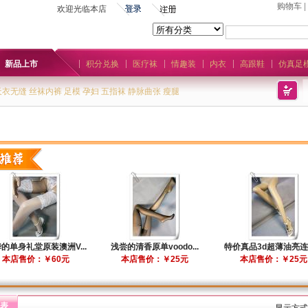
购物车
|
欢迎光临本店
新品上市
积分兑换
医疗袜
情趣装
内衣
高跟鞋
仿真足
天衣无缝
丝袜内裤
足模
孕妇
五指袜
静脉曲张
瘦腿
的单身礼堂原装澳洲V...
浅尝的清香原单voodo...
特价真品3d超薄油亮连裤
本店售价：￥60元
本店售价：￥25元
本店售价：￥25元
表