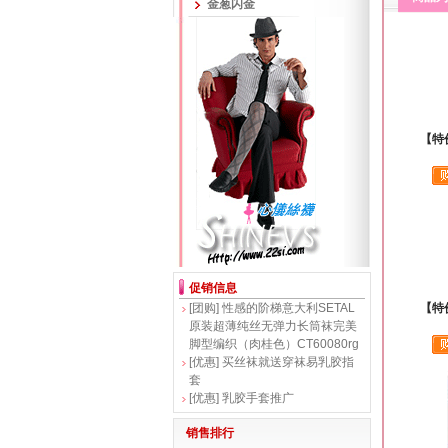
金葱闪金
【特
促销信息
[团购]
性感的阶梯意大利SETAL
【特
原装超薄纯丝无弹力长筒袜完美
脚型编织（肉桂色）CT60080rg
[优惠]
买丝袜就送穿袜易乳胶指
套
[优惠]
乳胶手套推广
销售排行