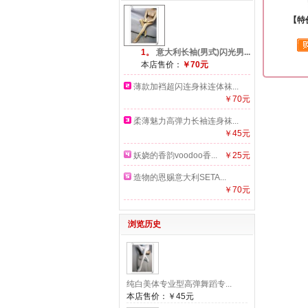
【特
1。
意大利长袖(男式)闪光男...
本店售价：
￥70元
薄款加裆超闪连身袜连体袜...
￥70元
柔薄魅力高弹力长袖连身袜...
￥45元
妖娆的香韵voodoo香...
￥25元
造物的恩赐意大利SETA...
￥70元
浏览历史
纯白美体专业型高弹舞蹈专...
本店售价：
￥45元