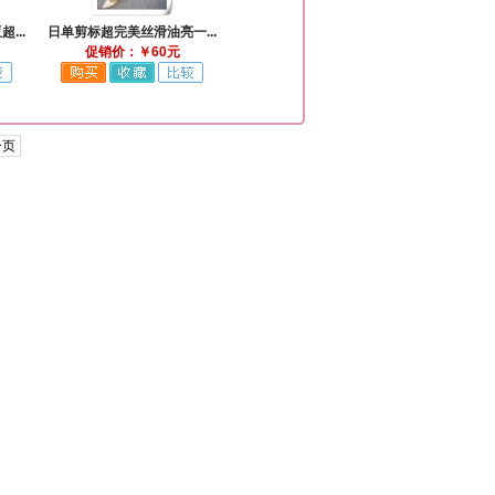
...
日单剪标超完美丝滑油亮一...
促销价：￥60元
一页