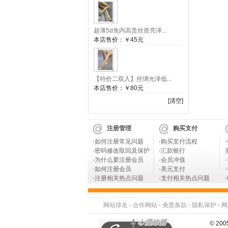
超薄5d免内高贵丝质亮泽...
本店售价：
￥45元
【特价二双入】丝绸光泽低...
本店售价：
￥80元
[清空]
注册管理
购买支付
·
如何注册常见问题
·
购买支付流程
·
·
密码修改取回及保护
·
汇款银行
·
为什么要注册会员
·
会员冲值
·
·
如何注册会员
·
美元支付
·
·
注册相关热点问题
·
支付相关热点问题
·
网站排名
-
合作网站
-
免责条款
-
隐私保护
-
网
© 2