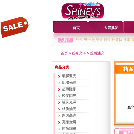
首页
大宗批发
纯丝
男士
连身袜
新娘
长筒袜
袜带
首页
>
丝袜光泽
>
丝质油亮
商品分类
细腻亚光
肌肤光泽
超薄隐形
轻度闪光
珍珠光泽
豪华
丝质油亮
超闪高亮
亮漆金属
时尚绚彩
商品列