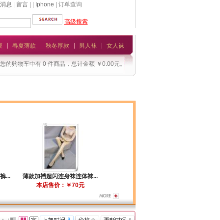
消息
|
留言
| |
Iphone
| 订单查询
高级搜索
模
春夏薄款
秋冬厚款
男人袜
女人袜
您的购物车中有 0 件商品，总计金额 ￥0.00元。
...
薄款加裆超闪连身袜连体袜...
本店售价：￥70元