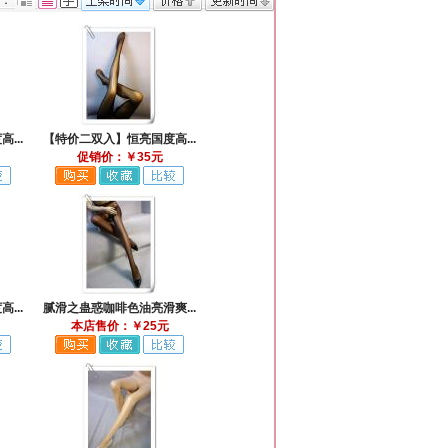
式：
...
【特价二双入】恒亮国度高...
促销价：￥35元
...
腻滑之蛊惑咖啡色油亮滑爽...
本店售价：￥25元