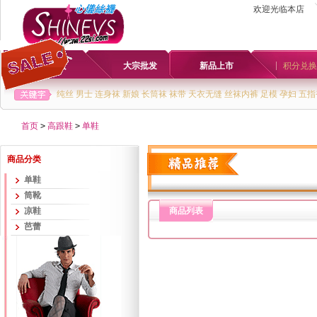
欢迎光临本店
首页
大宗批发
新品上市
积分兑换
纯丝
男士
连身袜
新娘
长筒袜
袜带
天衣无缝
丝袜内裤
足模
孕妇
五指
首页
>
高跟鞋
>
单鞋
商品分类
单鞋
筒靴
凉鞋
商品列表
芭蕾