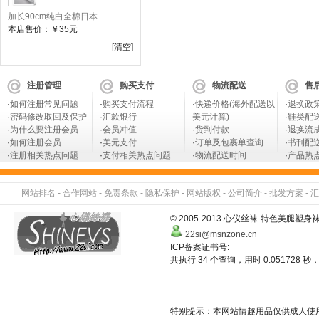
加长90cm纯白全棉日本...
本店售价：
￥35元
[清空]
注册管理
购买支付
物流配送
售
·
如何注册常见问题
·
购买支付流程
·
快递价格(海外配送以
·
退换政
·
密码修改取回及保护
·
汇款银行
美元计算)
·
鞋类配
·
为什么要注册会员
·
会员冲值
·
货到付款
·
退换流
·
如何注册会员
·
美元支付
·
订单及包裹单查询
·
书刊配
·
注册相关热点问题
·
支付相关热点问题
·
物流配送时间
·
产品热
网站排名
-
合作网站
-
免责条款
-
隐私保护
-
网站版权
-
公司简介
-
批发方案
-
汇
© 2005-2013 心仪丝袜-特色美
22si@msnzone.cn
ICP备案证书号:
共执行 34 个查询，用时 0.051728 秒，
特别提示：本网站情趣用品仅供成人使