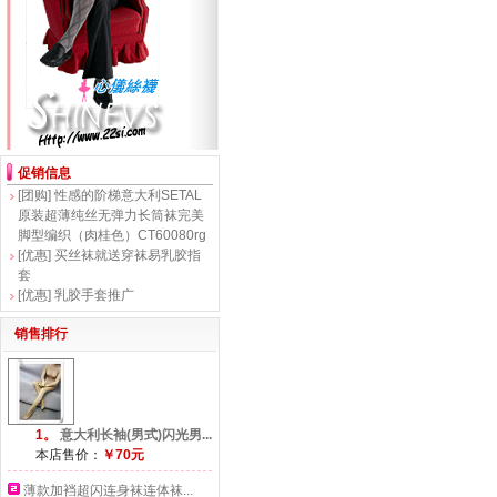
促销信息
[团购]
性感的阶梯意大利SETAL
原装超薄纯丝无弹力长筒袜完美
脚型编织（肉桂色）CT60080rg
[优惠]
买丝袜就送穿袜易乳胶指
套
[优惠]
乳胶手套推广
销售排行
1。
意大利长袖(男式)闪光男...
本店售价：
￥70元
薄款加裆超闪连身袜连体袜...