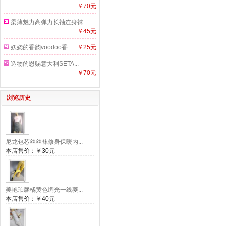
￥70元
柔薄魅力高弹力长袖连身袜...
￥45元
妖娆的香韵voodoo香...
￥25元
造物的恩赐意大利SETA...
￥70元
浏览历史
尼龙包芯丝丝袜修身保暖内...
本店售价：
￥30元
美艳珀馨橘黄色绸光一线菱...
本店售价：
￥40元