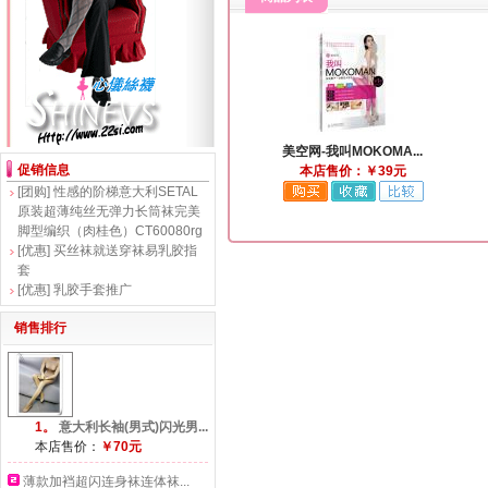
美空网-我叫MOKOMA...
促销信息
本店售价：￥39元
[团购]
性感的阶梯意大利SETAL
原装超薄纯丝无弹力长筒袜完美
脚型编织（肉桂色）CT60080rg
[优惠]
买丝袜就送穿袜易乳胶指
套
[优惠]
乳胶手套推广
销售排行
1。
意大利长袖(男式)闪光男...
本店售价：
￥70元
薄款加裆超闪连身袜连体袜...