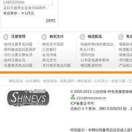
花好月圆男女连身丝袜两件...
本店售价：
￥125元
[清空]
注册管理
购买支付
物流配送
售
·
如何注册常见问题
·
购买支付流程
·
快递价格(海外配送以
·
退换政
·
密码修改取回及保护
·
汇款银行
美元计算)
·
鞋类配
·
为什么要注册会员
·
会员冲值
·
货到付款
·
退换流
·
如何注册会员
·
美元支付
·
订单及包裹单查询
·
书刊配
·
注册相关热点问题
·
支付相关热点问题
·
物流配送时间
·
产品热
网站排名
-
合作网站
-
免责条款
-
隐私保护
-
网站版权
-
公司简介
-
批发方案
-
汇
© 2005-2013 心仪丝袜-特色美
22si@msnzone.cn
ICP备案证书号:
共执行 4 个查询，用时 0.009253 秒，在
特别提示：本网站情趣用品仅供成人使