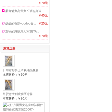
￥70元
柔薄魅力高弹力长袖连身袜...
￥45元
妖娆的香韵voodoo香...
￥25元
造物的恩赐意大利SETA...
￥70元
浏览历史
日与君好男士滑爽油亮象鼻...
本店售价：
￥70元
外贸意大利瘦腿医疗袜-二...
本店售价：
￥80元