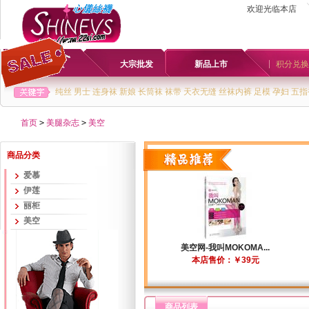
欢迎光临本店
首页
大宗批发
新品上市
积分兑换
纯丝
男士
连身袜
新娘
长筒袜
袜带
天衣无缝
丝袜内裤
足模
孕妇
五指
首页
>
美腿杂志
>
美空
商品分类
爱慕
伊莲
丽柜
美空
美空网-我叫MOKOMA...
本店售价：￥39元
商品列表