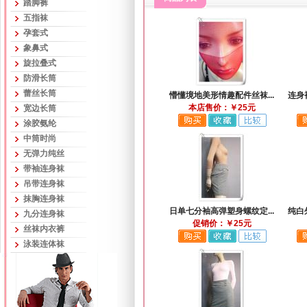
踏脚裤
五指袜
孕套式
象鼻式
旋拉叠式
防滑长筒
蕾丝长筒
懵懂境地美形情趣配件丝袜...
连身
本店售价：￥25元
宽边长筒
涂胶氨纶
中筒时尚
无弹力纯丝
带袖连身袜
吊带连身袜
抹胸连身袜
日单七分袖高弹塑身螺纹定...
纯白
九分连身袜
促销价：￥25元
丝袜内衣裤
泳装连体袜