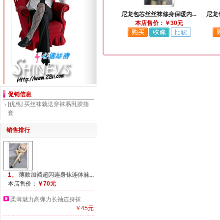
尼龙包芯丝丝袜修身保暖内...
尼龙
本店售价：￥30元
促销信息
[优惠]
买丝袜就送穿袜易乳胶指
套
销售排行
1。
薄款加裆超闪连身袜连体袜...
本店售价：
￥70元
柔薄魅力高弹力长袖连身袜...
￥45元