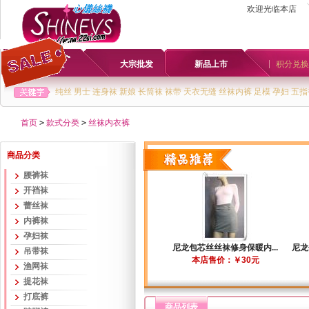
欢迎光临本店
首页
大宗批发
新品上市
积分兑换
纯丝
男士
连身袜
新娘
长筒袜
袜带
天衣无缝
丝袜内裤
足模
孕妇
五指
首页
>
款式分类
>
丝袜内衣裤
商品分类
腰裤袜
开裆袜
蕾丝袜
内裤袜
孕妇袜
尼龙包芯丝丝袜修身保暖内...
尼龙
吊带袜
本店售价：￥30元
渔网袜
提花袜
打底裤
商品列表