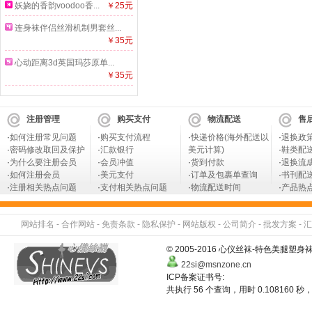
妖娆的香韵voodoo香...
￥25元
连身袜伴侣丝滑机制男套丝...
￥35元
心动距离3d英国玛莎原单...
￥35元
注册管理
购买支付
物流配送
售
·
如何注册常见问题
·
购买支付流程
·
快递价格(海外配送以
·
退换政
·
密码修改取回及保护
·
汇款银行
美元计算)
·
鞋类配
·
为什么要注册会员
·
会员冲值
·
货到付款
·
退换流
·
如何注册会员
·
美元支付
·
订单及包裹单查询
·
书刊配
·
注册相关热点问题
·
支付相关热点问题
·
物流配送时间
·
产品热
网站排名
-
合作网站
-
免责条款
-
隐私保护
-
网站版权
-
公司简介
-
批发方案
-
汇
© 2005-2016 心仪丝袜-特色美
22si@msnzone.cn
ICP备案证书号:
共执行 56 个查询，用时 0.108160 秒，